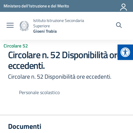
Vai ai contenuti
Vai al menu di navigazione
Vai al footer
Ministero dell'Istruzione e del Merito
Istituto Istruzione Secondaria
Superiore
Gioeni Trabia
Apr
Circolare 52
Circolare n. 52 Disponibilità ore
eccedenti.
Circolare n. 52 Disponibilità ore eccedenti.
Personale scolastico
Documenti