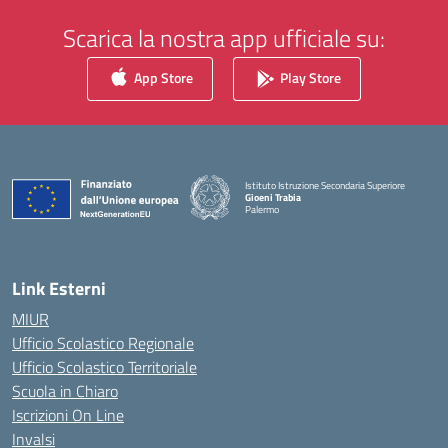
Scarica la nostra app ufficiale su:
App Store
Play Store
Istituto Istruzione Secondaria Superiore
Gioeni Trabia
Palermo
— Visita la pagina iniziale della scuola
Link Esterni
MIUR
Ufficio Scolastico Regionale
Ufficio Scolastico Territoriale
Scuola in Chiaro
Iscrizioni On Line
Invalsi