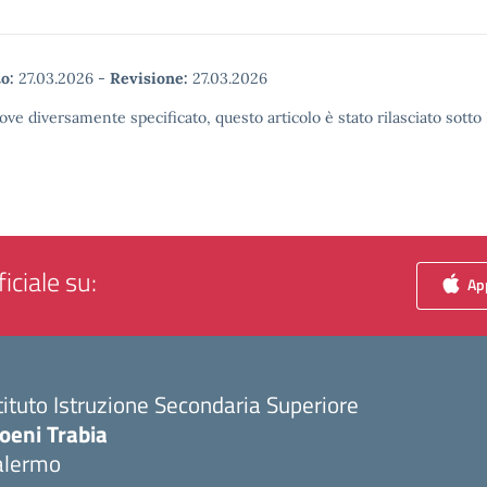
o:
27.03.2026
-
Revisione:
27.03.2026
ove diversamente specificato, questo articolo è stato rilasciato sott
iciale su:
App
tituto Istruzione Secondaria Superiore
oeni Trabia
alermo