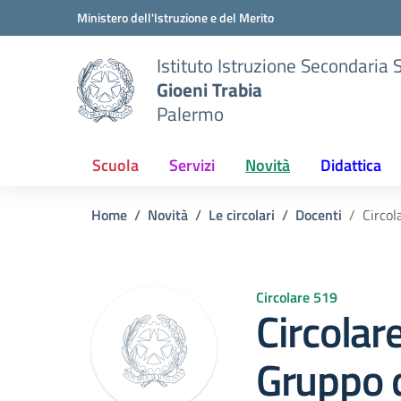
Vai ai contenuti
Vai al menu di navigazione
Vai al footer
Ministero dell'Istruzione e del Merito
Istituto Istruzione Secondaria 
Gioeni Trabia
Palermo
Scuola
Servizi
Novità
Didattica
Home
Novità
Le circolari
Docenti
Circol
Circolare 519
Circolar
Gruppo 