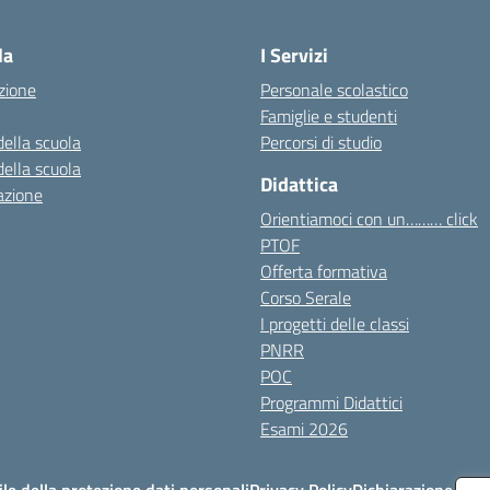
Visita la pagina iniziale della scuola
la
I Servizi
zione
Personale scolastico
Famiglie e studenti
della scuola
Percorsi di studio
della scuola
Didattica
azione
Orientiamoci con un……… click
PTOF
Offerta formativa
Corso Serale
I progetti delle classi
PNRR
POC
Programmi Didattici
Esami 2026