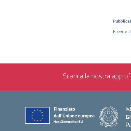
Pubblicat
Eccetto d
Scarica la nostra app uff
Is
Gi
P