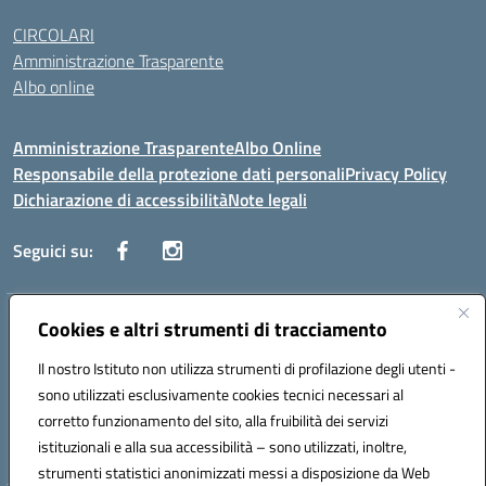
CIRCOLARI
Amministrazione Trasparente
Albo online
Amministrazione Trasparente
Albo Online
Responsabile della protezione dati personali
Privacy Policy
Dichiarazione di accessibilità
Note legali
Seguici su:
Indirizzo:
Cookies e altri strumenti di tracciamento
Corso Vittorio Emanuele, 27 90133 - Palermo
Centralino:
+39091585089
Email:
pais03600r@istruzione.it
Il nostro Istituto non utilizza strumenti di profilazione degli utenti -
Posta elettronica certificata (PEC):
pais03600r@pec.istruzione.it
sono utilizzati esclusivamente cookies tecnici necessari al
Codice fiscale: 97308550827
corretto funzionamento del sito, alla fruibilità dei servizi
Codice meccanografico:
PAIS03600R
istituzionali e alla sua accessibilità – sono utilizzati, inoltre,
strumenti statistici anonimizzati messi a disposizione da Web