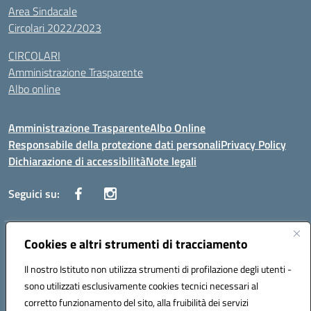
Area Sindacale
Circolari 2022/2023
CIRCOLARI
Amministrazione Trasparente
Albo online
Amministrazione Trasparente
Albo Online
Responsabile della protezione dati personali
Privacy Policy
Dichiarazione di accessibilità
Note legali
Seguici su:
Indirizzo:
Cookies e altri strumenti di tracciamento
Corso Vittorio Emanuele, 27 90133 - Palermo
Centralino:
+39091585089
Email:
pais03600r@istruzione.it
Il nostro Istituto non utilizza strumenti di profilazione degli utenti -
Posta elettronica certificata (PEC):
pais03600r@pec.istruzione.it
sono utilizzati esclusivamente cookies tecnici necessari al
Codice fiscale: 97308550827
corretto funzionamento del sito, alla fruibilità dei servizi