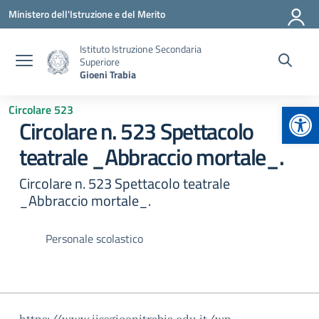
Vai ai contenuti
Vai al menu di navigazione
Vai al footer
Ministero dell'Istruzione e del Merito
Istituto Istruzione Secondaria
Superiore
Gioeni Trabia
Apr
Circolare 523
Circolare n. 523 Spettacolo
teatrale _Abbraccio mortale_.
Circolare n. 523 Spettacolo teatrale
_Abbraccio mortale_.
Personale scolastico