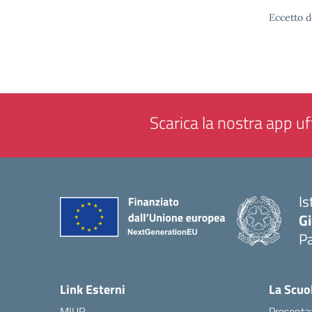
Eccetto d
Scarica la nostra app uff
Is
Gi
P
— 
Link Esterni
La Scuo
MIUR
Presenta