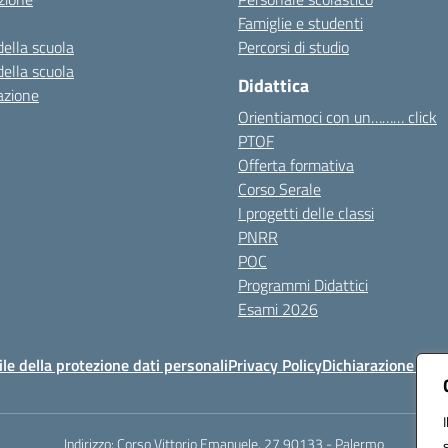
Famiglie e studenti
della scuola
Percorsi di studio
della scuola
Didattica
azione
Orientiamoci con un……… click
PTOF
Offerta formativa
Corso Serale
I progetti delle classi
PNRR
POC
Programmi Didattici
Esami 2026
e della protezione dati personali
Privacy Policy
Dichiarazione di ac
Indirizzo:
Corso Vittorio Emanuele, 27 90133 - Palermo