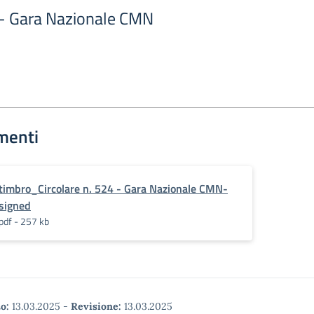
4 - Gara Nazionale CMN
menti
timbro_Circolare n. 524 - Gara Nazionale CMN-
signed
pdf - 257 kb
o:
13.03.2025
-
Revisione:
13.03.2025