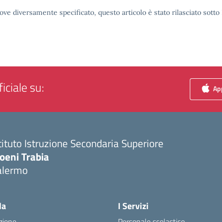
ove diversamente specificato, questo articolo è stato rilasciato sott
iciale su:
App
tituto Istruzione Secondaria Superiore
oeni Trabia
alermo
Visita la pagina iniziale della scuola
la
I Servizi
zione
Personale scolastico