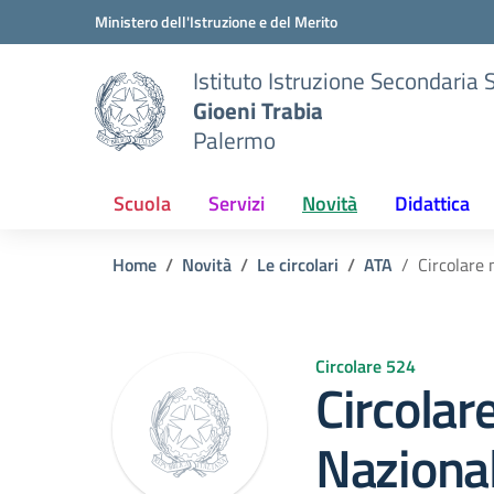
Vai ai contenuti
Vai al menu di navigazione
Vai al footer
Ministero dell'Istruzione e del Merito
Istituto Istruzione Secondaria 
Gioeni Trabia
Palermo
Scuola
Servizi
Novità
Didattica
Home
Novità
Le circolari
ATA
Circolare
Circolare 524
Circolar
Naziona