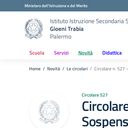
Vai ai contenuti
Vai al menu di navigazione
Vai al footer
Ministero dell'Istruzione e del Merito
Istituto Istruzione Secondaria 
Gioeni Trabia
Palermo
Scuola
Servizi
Novità
Didattica
Home
Novità
Le circolari
Circolare n. 527 
Circolare 527
Circolar
Sospensi