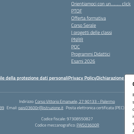
Orientiamoci con un……… click
PTOF
Offerta formativa
Corso Serale
I progetti delle classi
PNRR
POC
Programmi Didattici
Esami 2026
e della protezione dati personali
Privacy Policy
Dichiarazione di ac
Indirizzo:
Corso Vittorio Emanuele, 27 90133 - Palermo
89
Email:
pais03600r@istruzione.it
Posta elettronica certificata (PEC):
pais
Codice fiscale: 97308550827
Codice meccanografico:
PAIS03600R