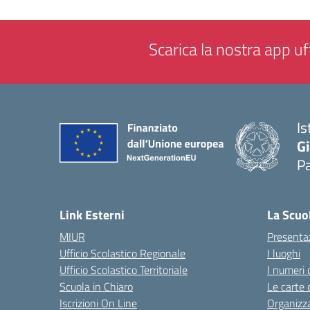
Scarica la nostra app uff
Is
Gi
P
— 
Link Esterni
La Scuo
MIUR
Presenta
Ufficio Scolastico Regionale
I luoghi
Ufficio Scolastico Territoriale
I numeri 
Scuola in Chiaro
Le carte 
Iscrizioni On Line
Organizz