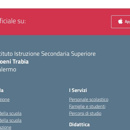
iciale su:
App
tituto Istruzione Secondaria Superiore
oeni Trabia
alermo
Visita la pagina iniziale della scuola
la
I Servizi
zione
Personale scolastico
Famiglie e studenti
della scuola
Percorsi di studio
della scuola
Didattica
azione