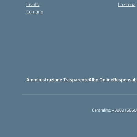
Invalsi
La storia
Comune
Amministrazione Trasparente
Albo Online
Responsabil
Centralino:
+390915850