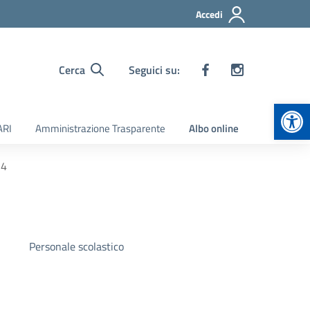
Accedi
Cerca
Seguici su:
Apr
ARI
Amministrazione Trasparente
Albo online
24
Personale scolastico