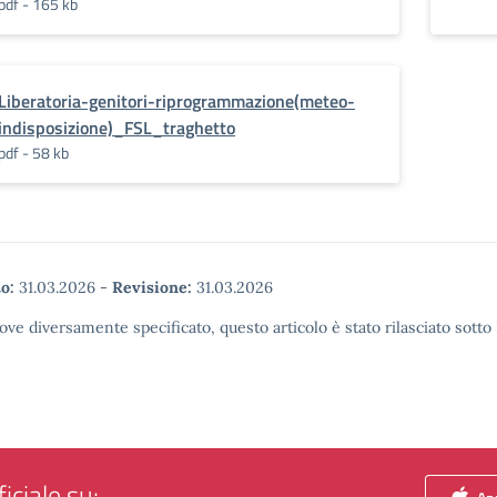
pdf - 165 kb
Liberatoria-genitori-riprogrammazione(meteo-
indisposizione)_FSL_traghetto
pdf - 58 kb
o:
31.03.2026
-
Revisione:
31.03.2026
ove diversamente specificato, questo articolo è stato rilasciato sott
iciale su: