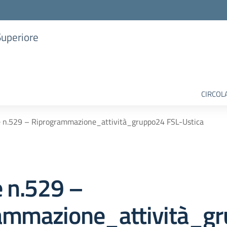
Superiore
CIRCOL
e n.529 – Riprogrammazione_attività_gruppo24 FSL-Ustica
e n.529 –
ammazione_attività_g