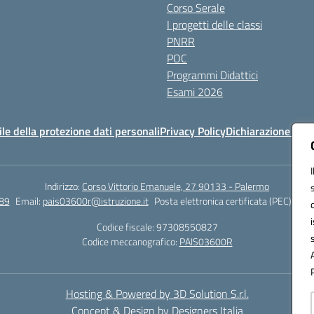
Corso Serale
I progetti delle classi
PNRR
POC
Programmi Didattici
Esami 2026
e della protezione dati personali
Privacy Policy
Dichiarazione di ac
Indirizzo:
Corso Vittorio Emanuele, 27 90133 - Palermo
89
Email:
pais03600r@istruzione.it
Posta elettronica certificata (PEC):
pais
Codice fiscale: 97308550827
Codice meccanografico:
PAIS03600R
Hosting & Powered by 3D Solution S.r.l.
Concept & Design by Designers Italia