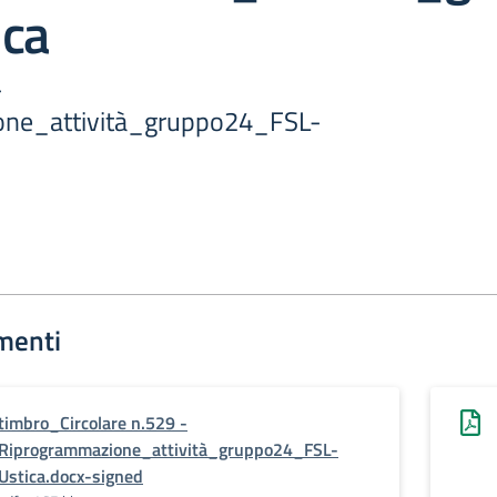
ica
-
one_attività_gruppo24_FSL-
menti
timbro_Circolare n.529 -
Riprogrammazione_attività_gruppo24_FSL-
Ustica.docx-signed