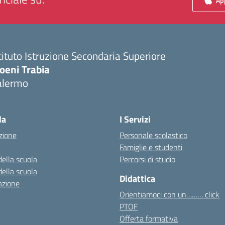
App
tituto Istruzione Secondaria Superiore
oeni Trabia
alermo
Visita la pagina iniziale della scuola
la
I Servizi
zione
Personale scolastico
Famiglie e studenti
della scuola
Percorsi di studio
della scuola
Didattica
azione
Orientiamoci con un……… click
PTOF
Offerta formativa