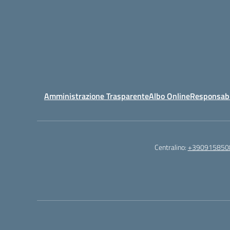
Amministrazione Trasparente
Albo Online
Responsabil
Centralino:
+390915850