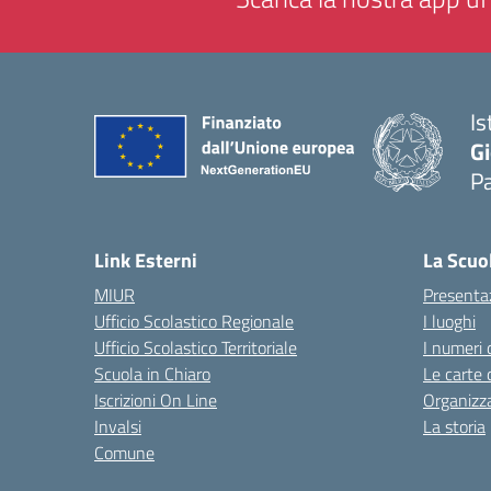
Is
Gi
P
— 
Link Esterni
La Scuo
MIUR
Presenta
Ufficio Scolastico Regionale
I luoghi
Ufficio Scolastico Territoriale
I numeri 
Scuola in Chiaro
Le carte 
Iscrizioni On Line
Organizz
Invalsi
La storia
Comune