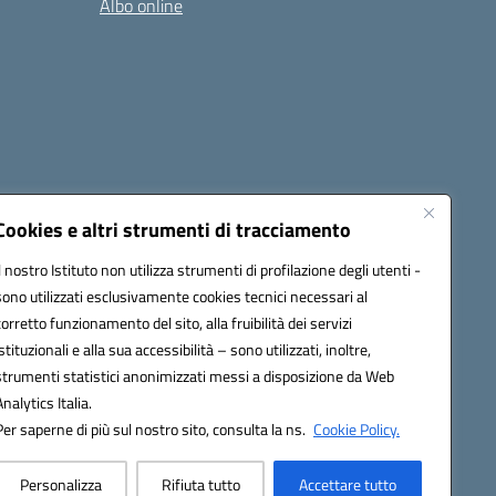
Albo online
cessibilità
Note legali
Seguici su:
Cookies e altri strumenti di tracciamento
Il nostro Istituto non utilizza strumenti di profilazione degli utenti -
sono utilizzati esclusivamente cookies tecnici necessari al
03600r@pec.istruzione.it
corretto funzionamento del sito, alla fruibilità dei servizi
istituzionali e alla sua accessibilità – sono utilizzati, inoltre,
strumenti statistici anonimizzati messi a disposizione da Web
Analytics Italia.
Per saperne di più sul nostro sito, consulta la ns.
Cookie Policy.
Personalizza
Rifiuta tutto
Accettare tutto