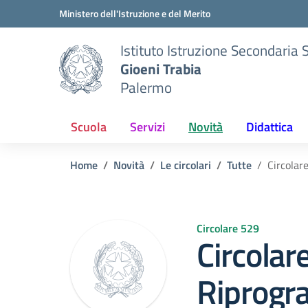
Vai ai contenuti
Vai al menu di navigazione
Vai al footer
Ministero dell'Istruzione e del Merito
Istituto Istruzione Secondaria 
Gioeni Trabia
Palermo
Scuola
Servizi
Novità
Didattica
Home
Novità
Le circolari
Tutte
Circolar
Circolare 529
Circolar
Riprogr