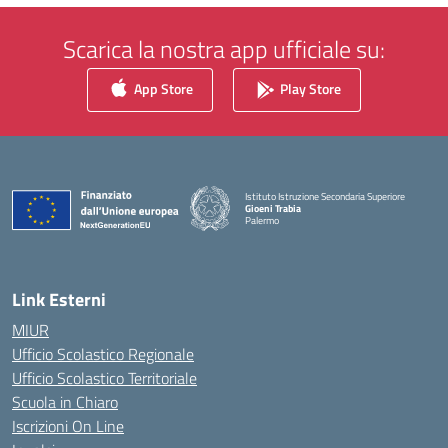
Scarica la nostra app ufficiale su:
App Store
Play Store
Istituto Istruzione Secondaria Superiore
Gioeni Trabia
Palermo
— Visita la pagina iniziale della scuola
Link Esterni
MIUR
Ufficio Scolastico Regionale
Ufficio Scolastico Territoriale
Scuola in Chiaro
Iscrizioni On Line