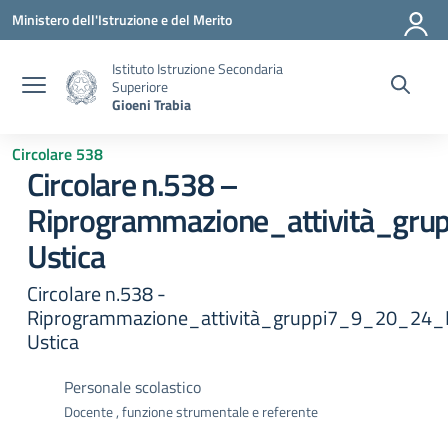
Vai ai contenuti
Vai al menu di navigazione
Vai al footer
Ministero dell'Istruzione e del Merito
Istituto Istruzione Secondaria
Superiore
Gioeni Trabia
Circolare 538
Circolare n.538 –
Riprogrammazione_attività_gr
Ustica
Circolare n.538 -
Riprogrammazione_attività_gruppi7_9_20_24_
Ustica
Personale scolastico
Docente , funzione strumentale e referente