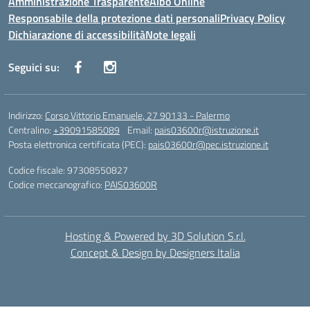
Amministrazione Trasparente
Albo Online
Responsabile della protezione dati personali
Privacy Policy
Dichiarazione di accessibilità
Note legali
Seguici su:
Indirizzo:
Corso Vittorio Emanuele, 27 90133 - Palermo
Centralino:
+39091585089
Email:
pais03600r@istruzione.it
Posta elettronica certificata (PEC):
pais03600r@pec.istruzione.it
Codice fiscale: 97308550827
Codice meccanografico:
PAIS03600R
Hosting & Powered by 3D Solution S.r.l.
Concept & Design by Designers Italia