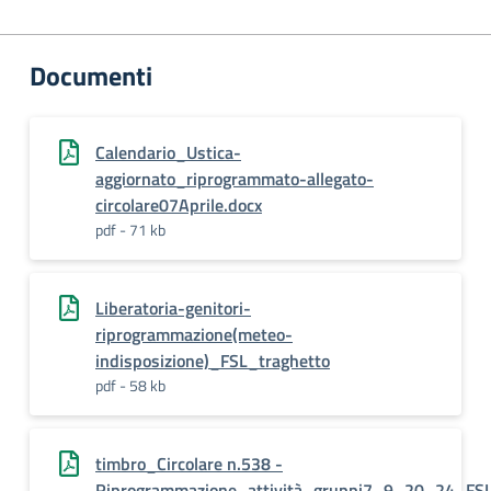
Documenti
Calendario_Ustica-
aggiornato_riprogrammato-allegato-
circolare07Aprile.docx
pdf - 71 kb
Liberatoria-genitori-
riprogrammazione(meteo-
indisposizione)_FSL_traghetto
pdf - 58 kb
timbro_Circolare n.538 -
Riprogrammazione_attività_gruppi7_9_20_24_FSL