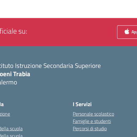
iciale su:
App
tituto Istruzione Secondaria Superiore
oeni Trabia
alermo
Visita la pagina iniziale della scuola
la
I Servizi
zione
Personale scolastico
Famiglie e studenti
della scuola
Percorsi di studio
della scuola