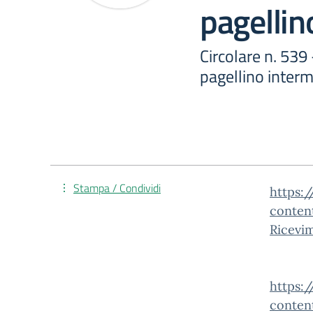
pagellin
Circolare n. 539
pagellino inter
Stampa / Condividi
https:/
conten
Ricevi
https:/
conten