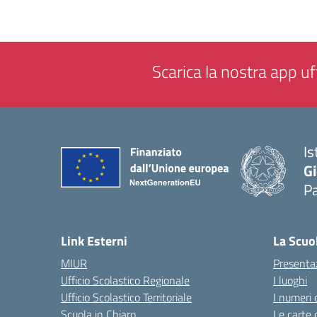
Scarica la nostra app uff
Is
Gi
P
— 
Link Esterni
La Scuo
MIUR
Presenta
Ufficio Scolastico Regionale
I luoghi
Ufficio Scolastico Territoriale
I numeri 
Scuola in Chiaro
Le carte 