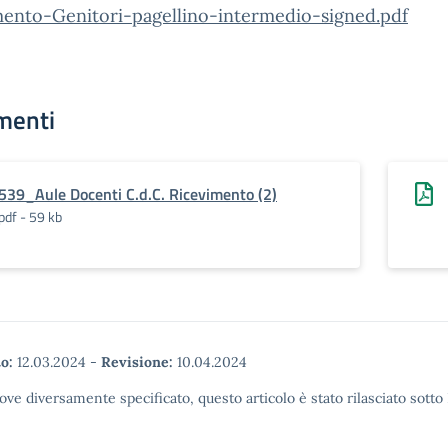
mento-Genitori-pagellino-intermedio-signed.pdf
menti
539_Aule Docenti C.d.C. Ricevimento (2)
pdf - 59 kb
o:
12.03.2024
-
Revisione:
10.04.2024
ove diversamente specificato, questo articolo è stato rilasciato sott