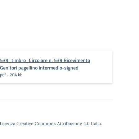
539_timbro_Circolare n. 539 Ricevimento
Genitori pagellino intermedio-signed
pdf - 204 kb
o Licenza Creative Commons Attribuzione 4.0 Italia.