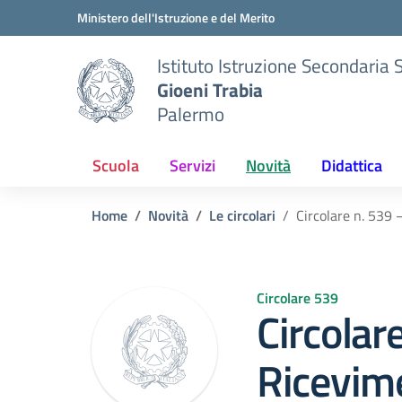
Vai ai contenuti
Vai al menu di navigazione
Vai al footer
Ministero dell'Istruzione e del Merito
Istituto Istruzione Secondaria 
Gioeni Trabia
Palermo
Scuola
Servizi
Novità
Didattica
Home
Novità
Le circolari
Circolare n. 539 
Circolare 539
Circolar
Ricevime