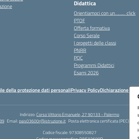
Didattica
azione
Orientiamoci con un……… click
PTOF
Offerta formativa
Corso Serale
I progetti delle classi
PNRR
POC
Programmi Didattici
Esami 2026
e della protezione dati personali
Privacy Policy
Dichiarazione di ac
Indirizzo:
Corso Vittorio Emanuele, 27 90133 - Palermo
89
Email:
pais03600r@istruzione.it
Posta elettronica certificata (PEC):
pais
Codice fiscale: 97308550827
Codice meccanografico:
PAIS03600R