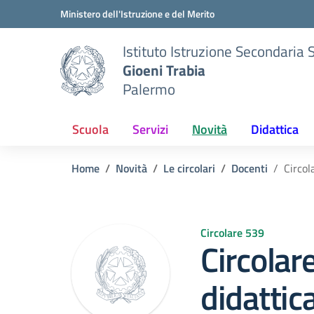
Vai ai contenuti
Vai al menu di navigazione
Vai al footer
Ministero dell'Istruzione e del Merito
Istituto Istruzione Secondaria 
Gioeni Trabia
Palermo
Scuola
Servizi
Novità
Didattica
Home
Novità
Le circolari
Docenti
Circol
Circolare 539
Circolar
didattic