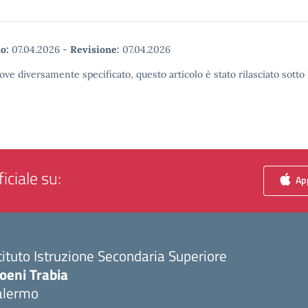
o:
07.04.2026
-
Revisione:
07.04.2026
ove diversamente specificato, questo articolo è stato rilasciato sott
iciale su:
App
tituto Istruzione Secondaria Superiore
oeni Trabia
alermo