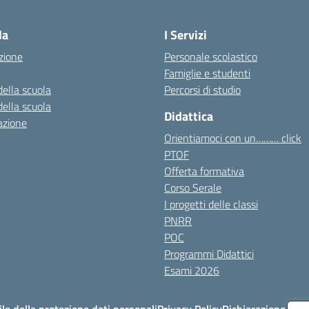
Visita la pagina iniziale della scuola
la
I Servizi
zione
Personale scolastico
Famiglie e studenti
della scuola
Percorsi di studio
della scuola
Didattica
azione
Orientiamoci con un……… click
PTOF
Offerta formativa
Corso Serale
I progetti delle classi
PNRR
POC
Programmi Didattici
Esami 2026