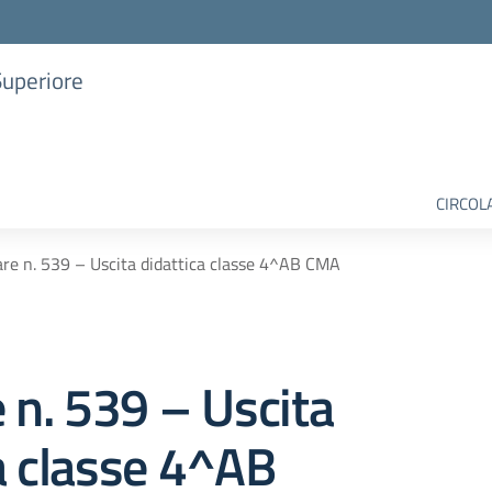
Superiore
CIRCOL
are n. 539 – Uscita didattica classe 4^AB CMA
e n. 539 – Uscita
a classe 4^AB