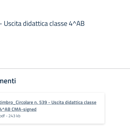
 - Uscita didattica classe 4^AB
menti
timbro_Circolare n. 539 - Uscita didattica classe
4^AB CMA-signed
pdf - 243 kb