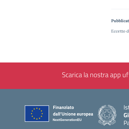
Pubblicat
Eccetto d
Scarica la nostra app uff
Is
Gi
P