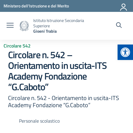
Vai ai contenuti
Vai al menu di navigazione
Vai al footer
Ministero dell'Istruzione e del Merito
Istituto Istruzione Secondaria
Superiore
Gioeni Trabia
Apr
Circolare 542
Circolare n. 542 –
Orientamento in uscita-ITS
Academy Fondazione
“G.Caboto”
Circolare n. 542 - Orientamento in uscita-ITS
Academy Fondazione “G.Caboto”
Personale scolastico