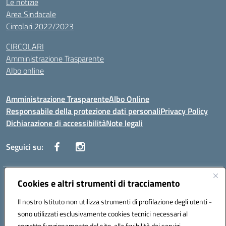
Le notizie
Area Sindacale
Circolari 2022/2023
CIRCOLARI
Amministrazione Trasparente
Albo online
Amministrazione Trasparente
Albo Online
Responsabile della protezione dati personali
Privacy Policy
Dichiarazione di accessibilità
Note legali
Seguici su:
Indirizzo:
Cookies e altri strumenti di tracciamento
Corso Vittorio Emanuele, 27 90133 - Palermo
Centralino:
+39091585089
Email:
pais03600r@istruzione.it
Il nostro Istituto non utilizza strumenti di profilazione degli utenti -
Posta elettronica certificata (PEC):
pais03600r@pec.istruzione.it
sono utilizzati esclusivamente cookies tecnici necessari al
Codice fiscale: 97308550827
corretto funzionamento del sito, alla fruibilità dei servizi