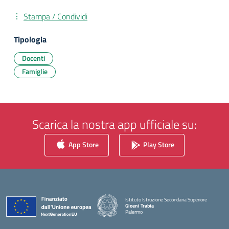
Stampa / Condividi
Tipologia
Docenti
Famiglie
Scarica la nostra app ufficiale su:
App Store
Play Store
Istituto Istruzione Secondaria Superiore
Gioeni Trabia
Palermo
— Visita la pagina iniziale della scuola