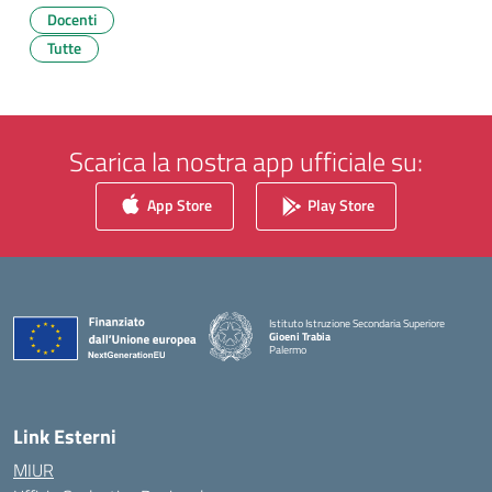
Docenti
Tutte
Scarica la nostra app ufficiale su:
App Store
Play Store
Istituto Istruzione Secondaria Superiore
Gioeni Trabia
Palermo
— Visita la pagina iniziale della scuola
Link Esterni
MIUR