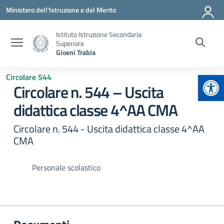
Vai ai contenuti
Vai al menu di navigazione
Vai al footer
Ministero dell'Istruzione e del Merito
Istituto Istruzione Secondaria
Superiore
Gioeni Trabia
Apr
Circolare 544
Circolare n. 544 – Uscita
didattica classe 4^AA CMA
Circolare n. 544 - Uscita didattica classe 4^AA
CMA
Personale scolastico