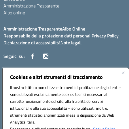
Amministrazione Trasparente
Albo online
Amministrazione Trasparente
Albo Online
Responsabile della protezione dati personali
Privacy Policy
Dichiarazione di accessibilità
Note legali
Seguici su:
Indirizzo:
Cookies e altri strumenti di tracciamento
Corso Vittorio Emanuele, 27 90133 - Palermo
Centralino:
+39091585089
Email:
pais03600r@istruzione.it
Il nostro Istituto non utilizza strumenti di profilazione degli utenti -
Posta elettronica certificata (PEC):
pais03600r@pec.istruzione.it
sono utilizzati esclusivamente cookies tecnici necessari al
Codice fiscale: 97308550827
corretto funzionamento del sito, alla fruibilità dei servizi
Codice meccanografico:
PAIS03600R
istituzionali e alla sua accessibilità – sono utilizzati, inoltre,
strumenti statistici anonimizzati messi a disposizione da Web
Analytics Italia.
Hosting & Powered by 3D Solution S.r.l.
Per saperne di più sul nostro sito, consulta la ns.
Cookie Policy.