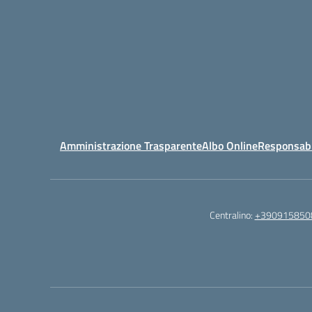
Amministrazione Trasparente
Albo Online
Responsabil
Centralino:
+390915850