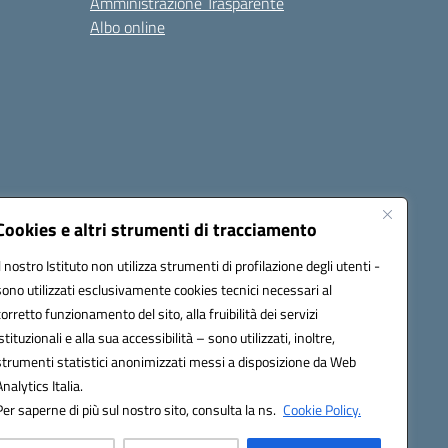
Amministrazione Trasparente
Albo online
cessibilità
Note legali
Seguici su:
Cookies e altri strumenti di tracciamento
Il nostro Istituto non utilizza strumenti di profilazione degli utenti -
sono utilizzati esclusivamente cookies tecnici necessari al
03600r@pec.istruzione.it
corretto funzionamento del sito, alla fruibilità dei servizi
istituzionali e alla sua accessibilità – sono utilizzati, inoltre,
strumenti statistici anonimizzati messi a disposizione da Web
Analytics Italia.
Per saperne di più sul nostro sito, consulta la ns.
Cookie Policy.