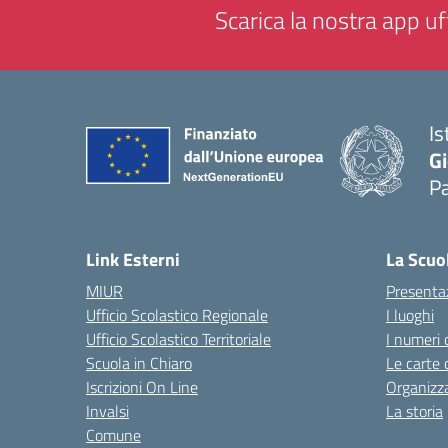
Scarica la nostra app uff
Is
Gi
P
— 
Link Esterni
La Scuo
MIUR
Presenta
Ufficio Scolastico Regionale
I luoghi
Ufficio Scolastico Territoriale
I numeri 
Scuola in Chiaro
Le carte 
Iscrizioni On Line
Organizz
Invalsi
La storia
Comune