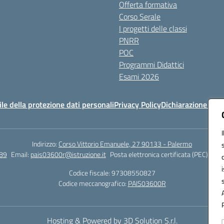
Offerta formativa
Corso Serale
I progetti delle classi
PNRR
POC
Programmi Didattici
Esami 2026
e della protezione dati personali
Privacy Policy
Dichiarazione di ac
Indirizzo:
Corso Vittorio Emanuele, 27 90133 - Palermo
89
Email:
pais03600r@istruzione.it
Posta elettronica certificata (PEC):
pais
Codice fiscale: 97308550827
Codice meccanografico:
PAIS03600R
Hosting & Powered by 3D Solution S.r.l.