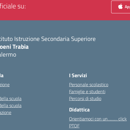
iciale su:
App
tituto Istruzione Secondaria Superiore
oeni Trabia
alermo
Visita la pagina iniziale della scuola
la
I Servizi
zione
Personale scolastico
Famiglie e studenti
della scuola
Percorsi di studio
della scuola
Didattica
azione
Orientiamoci con un……… click
PTOF