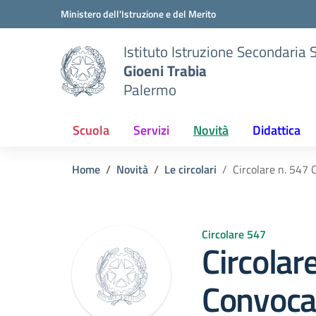
Vai ai contenuti
Vai al menu di navigazione
Vai al footer
Ministero dell'Istruzione e del Merito
Istituto Istruzione Secondaria 
Gioeni Trabia
Palermo
Scuola
Servizi
Novità
Didattica
Home
Novità
Le circolari
Circolare n. 547
Circolare 547
Circolar
Convocaz