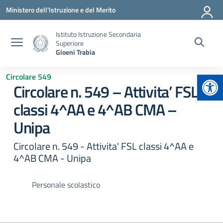
Vai ai contenuti
Vai al menu di navigazione
Vai al footer
Ministero dell'Istruzione e del Merito
Istituto Istruzione Secondaria
Superiore
Gioeni Trabia
Apr
Circolare 549
Circolare n. 549 – Attivita’ FSL
classi 4^AA e 4^AB CMA –
Unipa
Circolare n. 549 - Attivita' FSL classi 4^AA e
4^AB CMA - Unipa
Personale scolastico