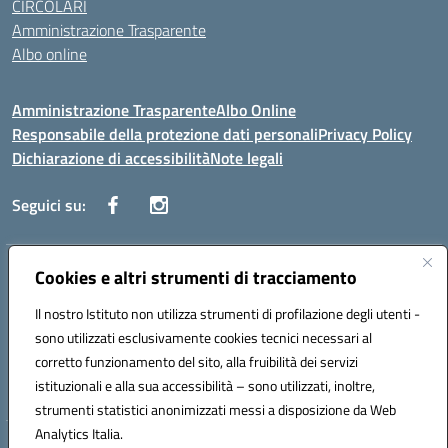
CIRCOLARI
Amministrazione Trasparente
Albo online
Amministrazione Trasparente
Albo Online
Responsabile della protezione dati personali
Privacy Policy
Dichiarazione di accessibilità
Note legali
Seguici su:
Indirizzo:
Cookies e altri strumenti di tracciamento
Corso Vittorio Emanuele, 27 90133 - Palermo
Centralino:
+39091585089
Email:
pais03600r@istruzione.it
Il nostro Istituto non utilizza strumenti di profilazione degli utenti -
Posta elettronica certificata (PEC):
pais03600r@pec.istruzione.it
sono utilizzati esclusivamente cookies tecnici necessari al
Codice fiscale: 97308550827
corretto funzionamento del sito, alla fruibilità dei servizi
Codice meccanografico:
PAIS03600R
istituzionali e alla sua accessibilità – sono utilizzati, inoltre,
strumenti statistici anonimizzati messi a disposizione da Web
Analytics Italia.