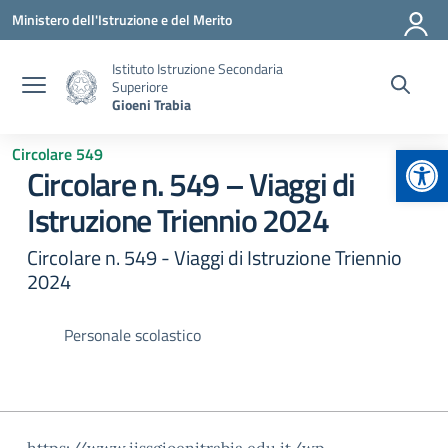
Vai ai contenuti
Vai al menu di navigazione
Vai al footer
Ministero dell'Istruzione e del Merito
Istituto Istruzione Secondaria
Superiore
Gioeni Trabia
Apr
Circolare 549
Circolare n. 549 – Viaggi di
Istruzione Triennio 2024
Circolare n. 549 - Viaggi di Istruzione Triennio
2024
Personale scolastico