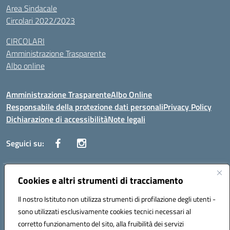
Area Sindacale
Circolari 2022/2023
CIRCOLARI
Amministrazione Trasparente
Albo online
Amministrazione Trasparente
Albo Online
Responsabile della protezione dati personali
Privacy Policy
Dichiarazione di accessibilità
Note legali
Seguici su:
Indirizzo:
Cookies e altri strumenti di tracciamento
Corso Vittorio Emanuele, 27 90133 - Palermo
Centralino:
+39091585089
Email:
pais03600r@istruzione.it
Il nostro Istituto non utilizza strumenti di profilazione degli utenti -
Posta elettronica certificata (PEC):
pais03600r@pec.istruzione.it
sono utilizzati esclusivamente cookies tecnici necessari al
Codice fiscale: 97308550827
corretto funzionamento del sito, alla fruibilità dei servizi