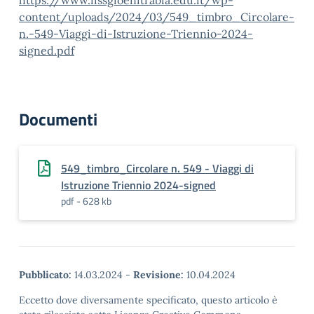
https://www.iissgioenitrabia.edu.it/wp-
content/uploads/2024/03/549_timbro_Circolare-
n.-549-Viaggi-di-Istruzione-Triennio-2024-
signed.pdf
Documenti
549_timbro_Circolare n. 549 - Viaggi di
Istruzione Triennio 2024-signed
pdf - 628 kb
Pubblicato:
14.03.2024
-
Revisione:
10.04.2024
Eccetto dove diversamente specificato, questo articolo è