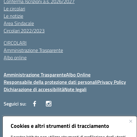
Conferma Iscrizioni a.s. 2026/2027
Le circolari
Le notizie
Area Sindacale
Circolari 2022/2023
CIRCOLARI
Amministrazione Trasparente
Albo online
Amministrazione Trasparente
Albo Online
Responsabile della protezione dati personali
Privacy Policy
Dichiarazione di accessibilità
Note legali
Seguici su:
Indirizzo:
Cookies e altri strumenti di tracciamento
Corso Vittorio Emanuele, 27 90133 - Palermo
Centralino:
+39091585089
Email:
pais03600r@istruzione.it
Il nostro Istituto non utilizza strumenti di profilazione degli utenti -