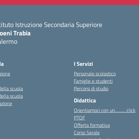
tituto Istruzione Secondaria Superiore
oeni Trabia
alermo
Visita la pagina iniziale della scuola
la
I Servizi
zione
Personale scolastico
Famiglie e studenti
della scuola
Percorsi di studio
della scuola
Didattica
azione
Orientiamoci con un……… click
PTOF
Offerta formativa
Corso Serale