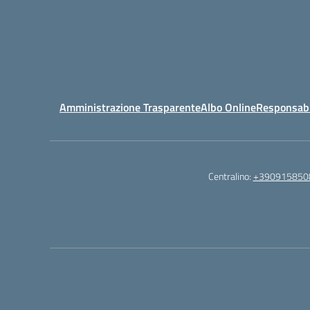
Amministrazione Trasparente
Albo Online
Responsabil
Centralino:
+390915850