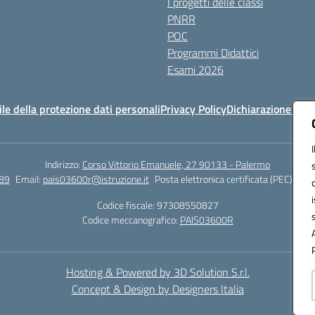
I progetti delle classi
PNRR
POC
Programmi Didattici
Esami 2026
e della protezione dati personali
Privacy Policy
Dichiarazione di ac
Indirizzo:
Corso Vittorio Emanuele, 27 90133 - Palermo
89
Email:
pais03600r@istruzione.it
Posta elettronica certificata (PEC):
pais
Codice fiscale: 97308550827
Codice meccanografico:
PAIS03600R
Hosting & Powered by 3D Solution S.r.l.
Concept & Design by Designers Italia