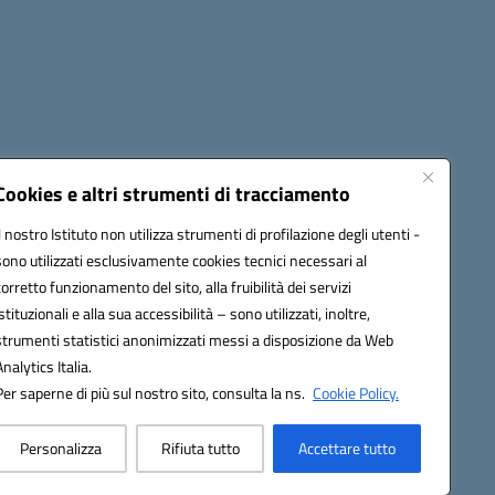
cessibilità
Note legali
Seguici su:
Cookies e altri strumenti di tracciamento
Il nostro Istituto non utilizza strumenti di profilazione degli utenti -
sono utilizzati esclusivamente cookies tecnici necessari al
03600r@pec.istruzione.it
corretto funzionamento del sito, alla fruibilità dei servizi
istituzionali e alla sua accessibilità – sono utilizzati, inoltre,
strumenti statistici anonimizzati messi a disposizione da Web
Analytics Italia.
Per saperne di più sul nostro sito, consulta la ns.
Cookie Policy.
Personalizza
Rifiuta tutto
Accettare tutto