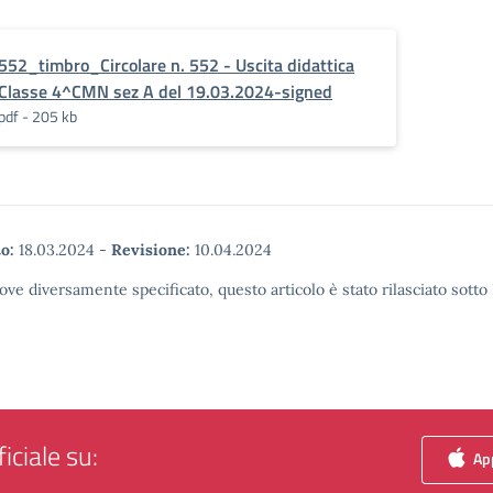
552_timbro_Circolare n. 552 - Uscita didattica
Classe 4^CMN sez A del 19.03.2024-signed
pdf - 205 kb
o:
18.03.2024
-
Revisione:
10.04.2024
ove diversamente specificato, questo articolo è stato rilasciato sott
iciale su:
App