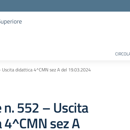
Superiore
CIRCOL
 – Uscita didattica 4^CMN sez A del 19.03.2024
e n. 552 – Uscita
ca 4^CMN sez A