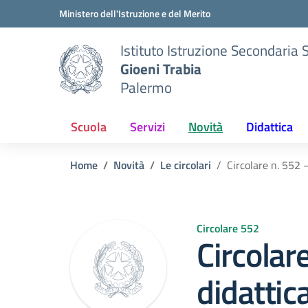
Vai ai contenuti
Vai al menu di navigazione
Vai al footer
Ministero dell'Istruzione e del Merito
Istituto Istruzione Secondaria 
Gioeni Trabia
Palermo
Scuola
Servizi
Novità
Didattica
Home
Novità
Le circolari
Circolare n. 552
Circolare 552
Circolar
didatti