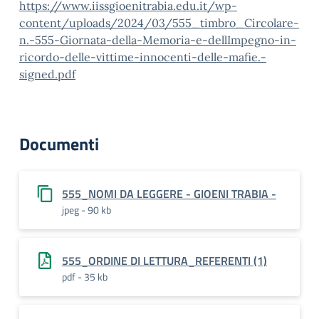
https://www.iissgioenitrabia.edu.it/wp-
content/uploads/2024/03/555_timbro_Circolare-
n.-555-Giornata-della-Memoria-e-dellImpegno-in-
ricordo-delle-vittime-innocenti-delle-mafie.-
signed.pdf
Documenti
555_NOMI DA LEGGERE - GIOENI TRABIA -
jpeg - 90 kb
555_ORDINE DI LETTURA_REFERENTI (1)
pdf - 35 kb