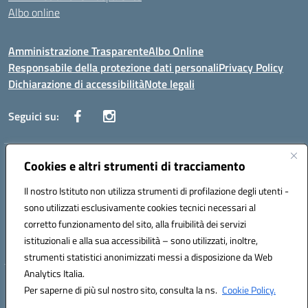
Albo online
Amministrazione Trasparente
Albo Online
Responsabile della protezione dati personali
Privacy Policy
Dichiarazione di accessibilità
Note legali
Seguici su:
Indirizzo:
Cookies e altri strumenti di tracciamento
Corso Vittorio Emanuele, 27 90133 - Palermo
Centralino:
+39091585089
Email:
pais03600r@istruzione.it
Il nostro Istituto non utilizza strumenti di profilazione degli utenti -
Posta elettronica certificata (PEC):
pais03600r@pec.istruzione.it
sono utilizzati esclusivamente cookies tecnici necessari al
Codice fiscale: 97308550827
corretto funzionamento del sito, alla fruibilità dei servizi
Codice meccanografico:
PAIS03600R
istituzionali e alla sua accessibilità – sono utilizzati, inoltre,
strumenti statistici anonimizzati messi a disposizione da Web
Analytics Italia.
Hosting & Powered by 3D Solution S.r.l.
Per saperne di più sul nostro sito, consulta la ns.
Cookie Policy.
Concept & Design by Designers Italia