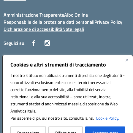
Amministrazione Trasparente
Albo Online
Responsabile della protezione dati personali
Privacy Policy
Dichiarazione di accessibilità
Note legali
Seguici su:
Indirizzo:
Cookies e altri strumenti di tracciamento
Corso Vittorio Emanuele, 27 90133 - Palermo
Centralino:
+39091585089
Email:
pais03600r@istruzione.it
Il nostro Istituto non utilizza strumenti di profilazione degli utenti -
Posta elettronica certificata (PEC):
pais03600r@pec.istruzione.it
sono utilizzati esclusivamente cookies tecnici necessari al
Codice fiscale: 97308550827
corretto funzionamento del sito, alla fruibilità dei servizi
Codice meccanografico:
PAIS03600R
istituzionali e alla sua accessibilità – sono utilizzati, inoltre,
strumenti statistici anonimizzati messi a disposizione da Web
Analytics Italia.
Hosting & Powered by 3D Solution S.r.l.
Per saperne di più sul nostro sito, consulta la ns.
Cookie Policy.
Concept & Design by Designers Italia
Personalizza
Rifiuta tutto
Accettare tutto