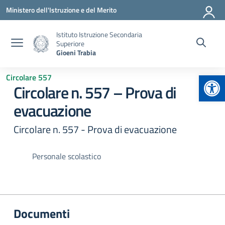
Vai ai contenuti
Vai al menu di navigazione
Vai al footer
Ministero dell'Istruzione e del Merito
Istituto Istruzione Secondaria
Superiore
Gioeni Trabia
Apr
Circolare 557
Circolare n. 557 – Prova di
evacuazione
Circolare n. 557 - Prova di evacuazione
Personale scolastico
Documenti