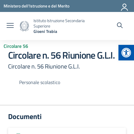
Vai ai contenuti
Vai al menu di navigazione
Vai al footer
Ministero dell'Istruzione e del Merito
Istituto Istruzione Secondaria
Superiore
Gioeni Trabia
Apr
Circolare 56
Circolare n. 56 Riunione G.L.I.
Circolare n. 56 Riunione G.L.I.
Personale scolastico
Documenti