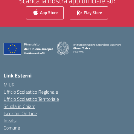
Scarica la nostra app ufficiale su:
App Store
Play Store
Istituto Istruzione Secondaria Superiore
Gioeni Trabia
Palermo
— Visita la pagina iniziale della scuola
Link Esterni
MIUR
Ufficio Scolastico Regionale
Ufficio Scolastico Territoriale
Scuola in Chiaro
Iscrizioni On Line
Invalsi
Comune