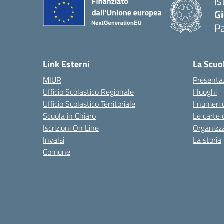
Is
Gi
P
— 
Link Esterni
La Scuo
MIUR
Presenta
Ufficio Scolastico Regionale
I luoghi
Ufficio Scolastico Territoriale
I numeri 
Scuola in Chiaro
Le carte 
Iscrizioni On Line
Organizz
Invalsi
La storia
Comune