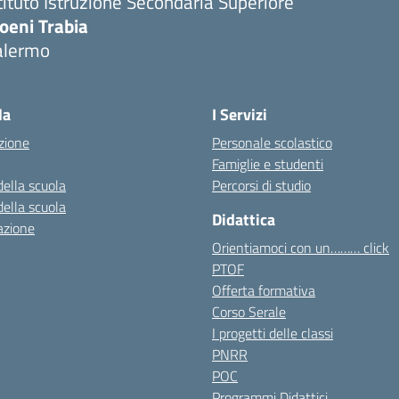
tituto Istruzione Secondaria Superiore
oeni Trabia
alermo
Visita la pagina iniziale della scuola
la
I Servizi
zione
Personale scolastico
Famiglie e studenti
della scuola
Percorsi di studio
della scuola
Didattica
azione
Orientiamoci con un……… click
PTOF
Offerta formativa
Corso Serale
I progetti delle classi
PNRR
POC
Programmi Didattici