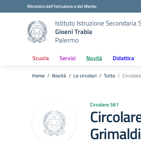
Vai ai contenuti
Vai al menu di navigazione
Vai al footer
Ministero dell'Istruzione e del Merito
Istituto Istruzione Secondaria 
Gioeni Trabia
Palermo
Scuola
Servizi
Novità
Didattica
Home
Novità
Le circolari
Tutte
Circolar
Circolare 561
Circolar
Grimaldi