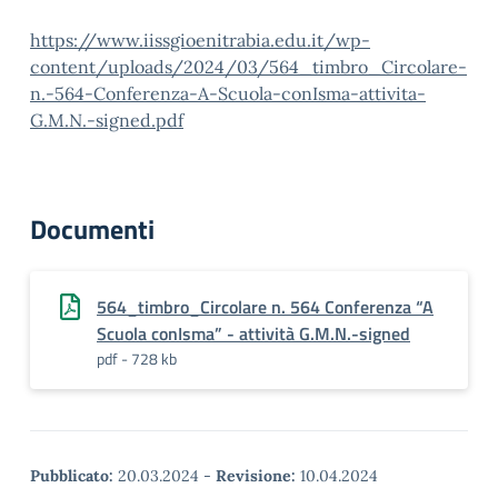
https://www.iissgioenitrabia.edu.it/wp-
content/uploads/2024/03/564_timbro_Circolare-
n.-564-Conferenza-A-Scuola-conIsma-attivita-
G.M.N.-signed.pdf
Documenti
564_timbro_Circolare n. 564 Conferenza “A
Scuola conIsma” - attività G.M.N.-signed
pdf - 728 kb
Pubblicato:
20.03.2024
-
Revisione:
10.04.2024