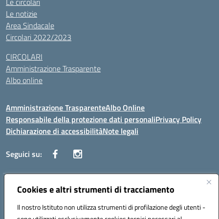
Le circolari
Le notizie
Area Sindacale
Circolari 2022/2023
CIRCOLARI
Amministrazione Trasparente
Albo online
Amministrazione Trasparente
Albo Online
Responsabile della protezione dati personali
Privacy Policy
Dichiarazione di accessibilità
Note legali
Seguici su:
Indirizzo:
Cookies e altri strumenti di tracciamento
Corso Vittorio Emanuele, 27 90133 - Palermo
Centralino:
+39091585089
Email:
pais03600r@istruzione.it
Il nostro Istituto non utilizza strumenti di profilazione degli utenti -
Posta elettronica certificata (PEC):
pais03600r@pec.istruzione.it
sono utilizzati esclusivamente cookies tecnici necessari al