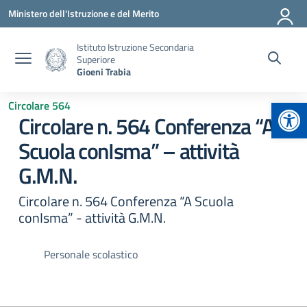
Vai ai contenuti
Vai al menu di navigazione
Vai al footer
Ministero dell'Istruzione e del Merito
Istituto Istruzione Secondaria
Superiore
Gioeni Trabia
Apr
Circolare 564
Circolare n. 564 Conferenza “A
Scuola conIsma” – attività
G.M.N.
Circolare n. 564 Conferenza “A Scuola
conIsma” - attività G.M.N.
Personale scolastico