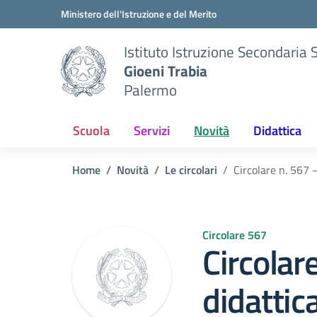
Vai ai contenuti
Vai al menu di navigazione
Vai al footer
Ministero dell'Istruzione e del Merito
Istituto Istruzione Secondaria 
Gioeni Trabia
Palermo
Scuola
Servizi
Novità
Didattica
Home
Novità
Le circolari
Circolare n. 567 
Circolare 567
Circolar
didattica