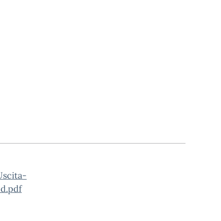
scita-
ed.pdf