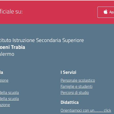
iciale su:
App
tituto Istruzione Secondaria Superiore
oeni Trabia
alermo
Visita la pagina iniziale della scuola
la
I Servizi
zione
Personale scolastico
Famiglie e studenti
della scuola
Percorsi di studio
della scuola
Didattica
azione
Orientiamoci con un……… click