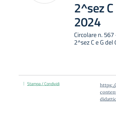
2^sez C 
2024
Circolare n. 567 
2^sez C e G del 
Stampa / Condividi
https:/
conten
didatti