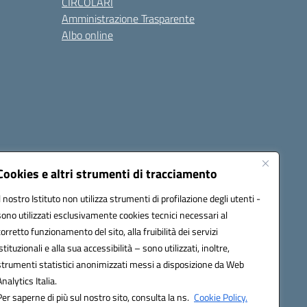
CIRCOLARI
Amministrazione Trasparente
Albo online
cessibilità
Note legali
Seguici su:
Cookies e altri strumenti di tracciamento
Il nostro Istituto non utilizza strumenti di profilazione degli utenti -
sono utilizzati esclusivamente cookies tecnici necessari al
03600r@pec.istruzione.it
corretto funzionamento del sito, alla fruibilità dei servizi
istituzionali e alla sua accessibilità – sono utilizzati, inoltre,
strumenti statistici anonimizzati messi a disposizione da Web
Analytics Italia.
Per saperne di più sul nostro sito, consulta la ns.
Cookie Policy.