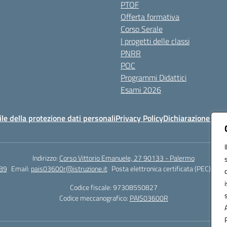
PTOF
Offerta formativa
Corso Serale
I progetti delle classi
PNRR
POC
Programmi Didattici
Esami 2026
e della protezione dati personali
Privacy Policy
Dichiarazione di ac
Indirizzo:
Corso Vittorio Emanuele, 27 90133 - Palermo
89
Email:
pais03600r@istruzione.it
Posta elettronica certificata (PEC):
pais
Codice fiscale: 97308550827
Codice meccanografico:
PAIS03600R