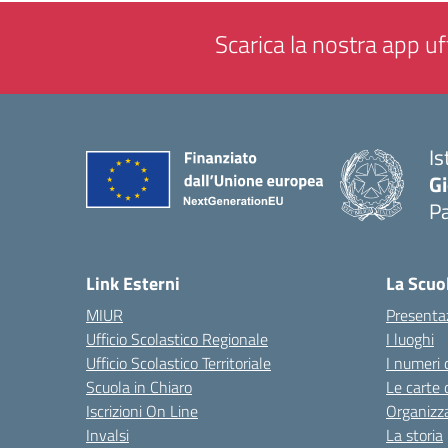
Scarica la nostra app uff
Is
Gi
P
— 
Link Esterni
La Scuo
MIUR
Presenta
Ufficio Scolastico Regionale
I luoghi
Ufficio Scolastico Territoriale
I numeri 
Scuola in Chiaro
Le carte 
Iscrizioni On Line
Organizz
Invalsi
La storia