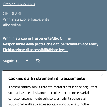
Circolari 2022/2023
CIRCOLARI
Amministrazione Trasparente
Albo online
Amministrazione Trasparente
Albo Online
Responsabile della protezione dati personali
Privacy Policy
Dichiarazione di accessibilità
Note legali
Seguici su:
Indirizzo:
Cookies e altri strumenti di tracciamento
Corso Vittorio Emanuele, 27 90133 - Palermo
Centralino:
+39091585089
Email:
pais03600r@istruzione.it
Il nostro Istituto non utilizza strumenti di profilazione degli utenti -
Posta elettronica certificata (PEC):
pais03600r@pec.istruzione.it
sono utilizzati esclusivamente cookies tecnici necessari al
Codice fiscale: 97308550827
corretto funzionamento del sito, alla fruibilità dei servizi
Codice meccanografico:
PAIS03600R
istituzionali e alla sua accessibilità – sono utilizzati, inoltre,