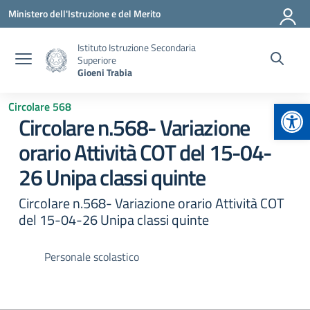
Vai ai contenuti
Vai al menu di navigazione
Vai al footer
Ministero dell'Istruzione e del Merito
Istituto Istruzione Secondaria
Superiore
Gioeni Trabia
Apr
Circolare 568
Circolare n.568- Variazione
orario Attività COT del 15-04-
26 Unipa classi quinte
Circolare n.568- Variazione orario Attività COT
del 15-04-26 Unipa classi quinte
Personale scolastico