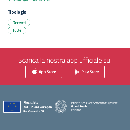
Tipologia
Docenti
Tutte
Scarica la nostra app ufficiale su:
App Store
Play Store
Istituto Istruzione Secondaria Superiore
Gioeni Trabia
Palermo
— Visita la pagina iniziale della scuola