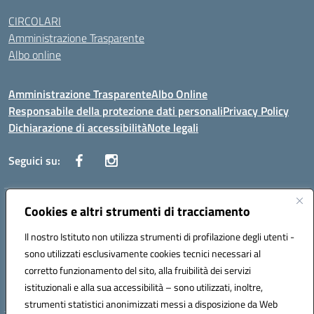
CIRCOLARI
Amministrazione Trasparente
Albo online
Amministrazione Trasparente
Albo Online
Responsabile della protezione dati personali
Privacy Policy
Dichiarazione di accessibilità
Note legali
Seguici su:
Indirizzo:
Cookies e altri strumenti di tracciamento
Corso Vittorio Emanuele, 27 90133 - Palermo
Centralino:
+39091585089
Email:
pais03600r@istruzione.it
Il nostro Istituto non utilizza strumenti di profilazione degli utenti -
Posta elettronica certificata (PEC):
pais03600r@pec.istruzione.it
sono utilizzati esclusivamente cookies tecnici necessari al
Codice fiscale: 97308550827
corretto funzionamento del sito, alla fruibilità dei servizi
Codice meccanografico:
PAIS03600R
istituzionali e alla sua accessibilità – sono utilizzati, inoltre,
strumenti statistici anonimizzati messi a disposizione da Web