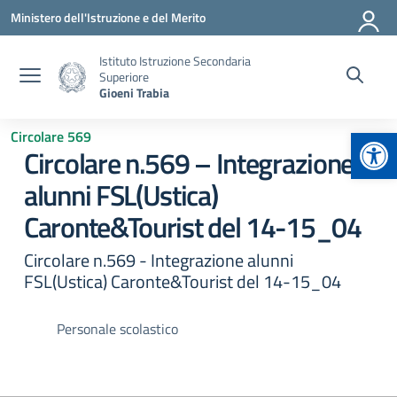
Vai ai contenuti
Vai al menu di navigazione
Vai al footer
Ministero dell'Istruzione e del Merito
Istituto Istruzione Secondaria
Superiore
Gioeni Trabia
Apr
Circolare 569
Circolare n.569 – Integrazione
alunni FSL(Ustica)
Caronte&Tourist del 14-15_04
Circolare n.569 - Integrazione alunni
FSL(Ustica) Caronte&Tourist del 14-15_04
Personale scolastico