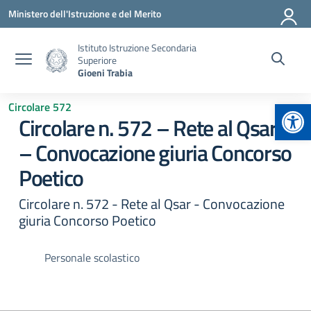
Vai ai contenuti
Vai al menu di navigazione
Vai al footer
Ministero dell'Istruzione e del Merito
Istituto Istruzione Secondaria
Superiore
Gioeni Trabia
Apr
Circolare 572
Circolare n. 572 – Rete al Qsar
– Convocazione giuria Concorso
Poetico
Circolare n. 572 - Rete al Qsar - Convocazione
giuria Concorso Poetico
Personale scolastico