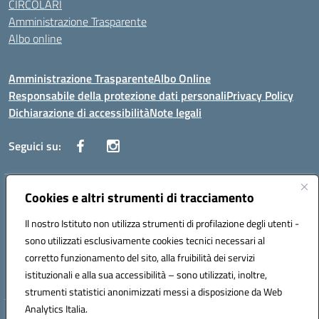
CIRCOLARI
Amministrazione Trasparente
Albo online
Amministrazione Trasparente
Albo Online
Responsabile della protezione dati personali
Privacy Policy
Dichiarazione di accessibilità
Note legali
Seguici su:
Indirizzo:
Cookies e altri strumenti di tracciamento
Corso Vittorio Emanuele, 27 90133 - Palermo
Centralino:
+39091585089
Email:
pais03600r@istruzione.it
Il nostro Istituto non utilizza strumenti di profilazione degli utenti -
Posta elettronica certificata (PEC):
pais03600r@pec.istruzione.it
sono utilizzati esclusivamente cookies tecnici necessari al
Codice fiscale: 97308550827
corretto funzionamento del sito, alla fruibilità dei servizi
Codice meccanografico:
PAIS03600R
istituzionali e alla sua accessibilità – sono utilizzati, inoltre,
strumenti statistici anonimizzati messi a disposizione da Web
Analytics Italia.