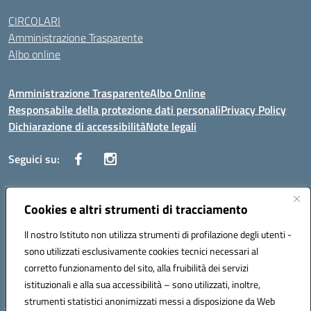
CIRCOLARI
Amministrazione Trasparente
Albo online
Amministrazione Trasparente
Albo Online
Responsabile della protezione dati personali
Privacy Policy
Dichiarazione di accessibilità
Note legali
Seguici su:
Indirizzo:
Cookies e altri strumenti di tracciamento
Corso Vittorio Emanuele, 27 90133 - Palermo
Centralino:
+39091585089
Email:
pais03600r@istruzione.it
Il nostro Istituto non utilizza strumenti di profilazione degli utenti -
Posta elettronica certificata (PEC):
pais03600r@pec.istruzione.it
sono utilizzati esclusivamente cookies tecnici necessari al
Codice fiscale: 97308550827
corretto funzionamento del sito, alla fruibilità dei servizi
Codice meccanografico:
PAIS03600R
istituzionali e alla sua accessibilità – sono utilizzati, inoltre,
strumenti statistici anonimizzati messi a disposizione da Web