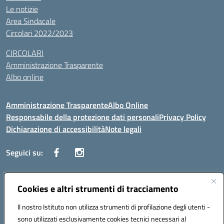
Le notizie
Area Sindacale
Circolari 2022/2023
CIRCOLARI
Amministrazione Trasparente
Albo online
Amministrazione Trasparente
Albo Online
Responsabile della protezione dati personali
Privacy Policy
Dichiarazione di accessibilità
Note legali
Seguici su:
Indirizzo:
Cookies e altri strumenti di tracciamento
Corso Vittorio Emanuele, 27 90133 - Palermo
Centralino:
+39091585089
Email:
pais03600r@istruzione.it
Il nostro Istituto non utilizza strumenti di profilazione degli utenti -
Posta elettronica certificata (PEC):
pais03600r@pec.istruzione.it
sono utilizzati esclusivamente cookies tecnici necessari al