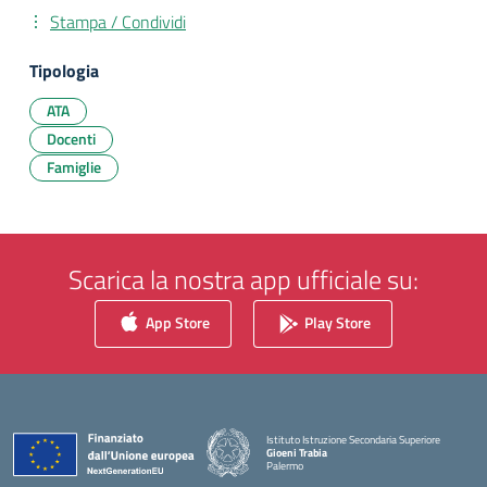
Stampa / Condividi
Tipologia
ATA
Docenti
Famiglie
Scarica la nostra app ufficiale su:
App Store
Play Store
Istituto Istruzione Secondaria Superiore
Gioeni Trabia
Palermo
— Visita la pagina iniziale della scuola