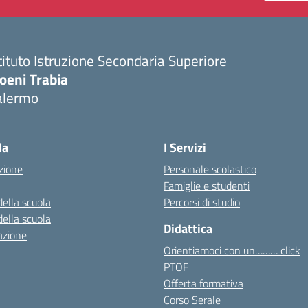
tituto Istruzione Secondaria Superiore
oeni Trabia
alermo
Visita la pagina iniziale della scuola
la
I Servizi
zione
Personale scolastico
Famiglie e studenti
della scuola
Percorsi di studio
della scuola
Didattica
azione
Orientiamoci con un……… click
PTOF
Offerta formativa
Corso Serale