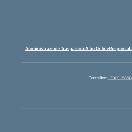
Amministrazione Trasparente
Albo Online
Responsabil
Centralino:
+390915850