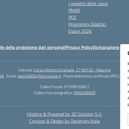
I progetti delle classi
PNRR
POC
Programmi Didattici
Esami 2026
e della protezione dati personali
Privacy Policy
Dichiarazione di ac
Indirizzo:
Corso Vittorio Emanuele, 27 90133 - Palermo
89
Email:
pais03600r@istruzione.it
Posta elettronica certificata (PEC):
pais
Codice fiscale: 97308550827
Codice meccanografico:
PAIS03600R
Hosting & Powered by 3D Solution S.r.l.
Concept & Design by Designers Italia