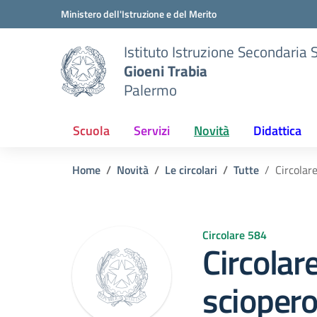
Vai ai contenuti
Vai al menu di navigazione
Vai al footer
Ministero dell'Istruzione e del Merito
Istituto Istruzione Secondaria 
Gioeni Trabia
Palermo
Scuola
Servizi
Novità
Didattica
Home
Novità
Le circolari
Tutte
Circolar
Circolare 584
Circolar
sciopero 