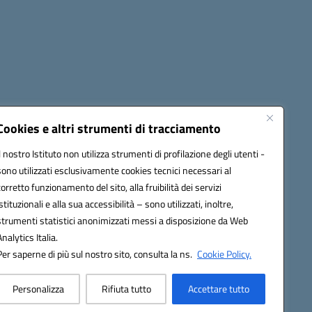
cessibilità
Note legali
Seguici su:
Cookies e altri strumenti di tracciamento
Il nostro Istituto non utilizza strumenti di profilazione degli utenti -
sono utilizzati esclusivamente cookies tecnici necessari al
03600r@pec.istruzione.it
corretto funzionamento del sito, alla fruibilità dei servizi
istituzionali e alla sua accessibilità – sono utilizzati, inoltre,
strumenti statistici anonimizzati messi a disposizione da Web
Analytics Italia.
Per saperne di più sul nostro sito, consulta la ns.
Cookie Policy.
Personalizza
Rifiuta tutto
Accettare tutto