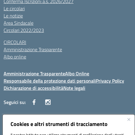
Conferma Iscrizioni a.s. 2026/2027
Le circolari
Le notizie
Area Sindacale
Circolari 2022/2023
CIRCOLARI
Amministrazione Trasparente
Albo online
Amministrazione Trasparente
Albo Online
Responsabile della protezione dati personali
Privacy Policy
Dichiarazione di accessibilità
Note legali
Seguici su:
Indirizzo:
Cookies e altri strumenti di tracciamento
Corso Vittorio Emanuele, 27 90133 - Palermo
Centralino:
+39091585089
Email:
pais03600r@istruzione.it
Il nostro Istituto non utilizza strumenti di profilazione degli utenti -