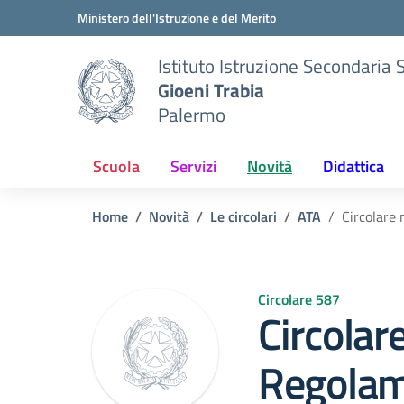
Vai ai contenuti
Vai al menu di navigazione
Vai al footer
Ministero dell'Istruzione e del Merito
Istituto Istruzione Secondaria 
Gioeni Trabia
Palermo
Scuola
Servizi
Novità
Didattica
Home
Novità
Le circolari
ATA
Circolare 
Circolare 587
Circolar
Regolam