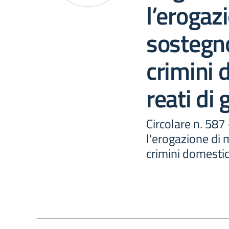
l’erogaz
sostegno
crimini 
reati di
Circolare n. 58
l'erogazione di 
crimini domestici