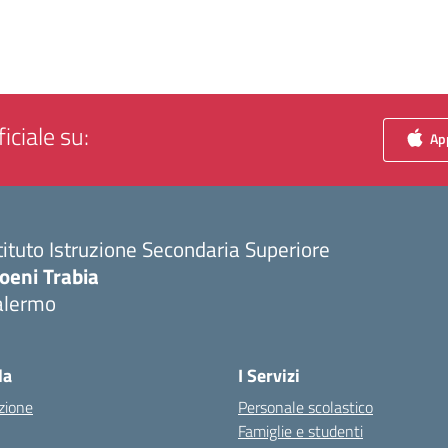
iciale su:
App
tituto Istruzione Secondaria Superiore
oeni Trabia
alermo
Visita la pagina iniziale della scuola
la
I Servizi
zione
Personale scolastico
Famiglie e studenti