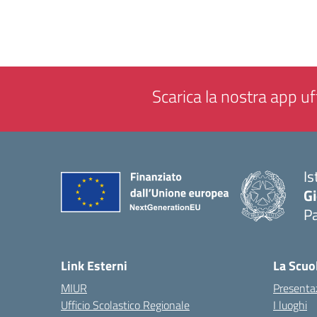
Scarica la nostra app uff
Is
Gi
P
— 
Link Esterni
La Scuo
MIUR
Presenta
Ufficio Scolastico Regionale
I luoghi