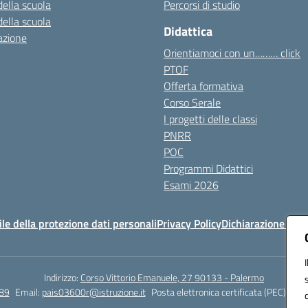
della scuola
Percorsi di studio
della scuola
Didattica
azione
Orientiamoci con un……… click
PTOF
Offerta formativa
Corso Serale
I progetti delle classi
PNRR
POC
Programmi Didattici
Esami 2026
e della protezione dati personali
Privacy Policy
Dichiarazione di ac
Indirizzo:
Corso Vittorio Emanuele, 27 90133 - Palermo
89
Email:
pais03600r@istruzione.it
Posta elettronica certificata (PEC):
pais