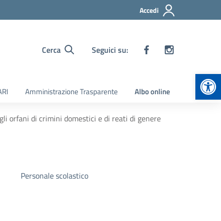
Accedi
Cerca
Seguici su:
Apr
ARI
Amministrazione Trasparente
Albo online
i orfani di crimini domestici e di reati di genere
Personale scolastico