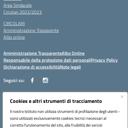
Area Sindacale
Circolari 2022/2023
CIRCOLARI
Amministrazione Trasparente
Albo online
Amministrazione Trasparente
Albo Online
Responsabile della protezione dati personali
Privacy Policy
Dichiarazione di accessibilità
Note legali
Seguici su:
Indirizzo:
Cookies e altri strumenti di tracciamento
Corso Vittorio Emanuele, 27 90133 - Palermo
Centralino:
+39091585089
Email:
pais03600r@istruzione.it
Il nostro Istituto non utilizza strumenti di profilazione degli utenti -
Posta elettronica certificata (PEC):
pais03600r@pec.istruzione.it
sono utilizzati esclusivamente cookies tecnici necessari al
Codice fiscale: 97308550827
corretto funzionamento del sito, alla fruibilità dei servizi