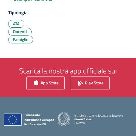
Tipologia
ATA
Docenti
Famiglie
Scarica la nostra app ufficiale su:
App Store
Play Store
Istituto Istruzione Secondaria Superiore
Gioeni Trabia
Palermo
— Visita la pagina iniziale della scuola