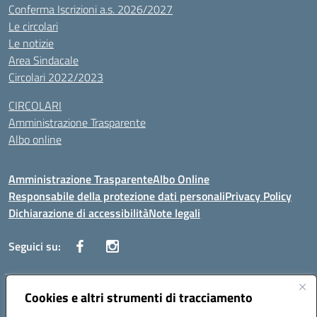
Conferma Iscrizioni a.s. 2026/2027
Le circolari
Le notizie
Area Sindacale
Circolari 2022/2023
CIRCOLARI
Amministrazione Trasparente
Albo online
Amministrazione Trasparente
Albo Online
Responsabile della protezione dati personali
Privacy Policy
Dichiarazione di accessibilità
Note legali
Seguici su:
Indirizzo:
Cookies e altri strumenti di tracciamento
Corso Vittorio Emanuele, 27 90133 - Palermo
Centralino:
+39091585089
Email:
pais03600r@istruzione.it