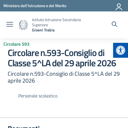
Vai ai contenuti
Vai al menu di navigazione
Vai al footer
Ministero dell'Istruzione e del Merito
Istituto Istruzione Secondaria
Superiore
Gioeni Trabia
Apr
Circolare 593
Circolare n.593-Consiglio di
Classe 5^LA del 29 aprile 2026
Circolare n.593-Consiglio di Classe 5^LA del 29
aprile 2026
Personale scolastico