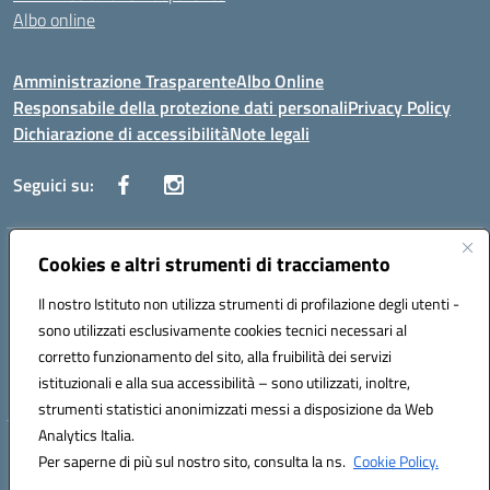
Albo online
Amministrazione Trasparente
Albo Online
Responsabile della protezione dati personali
Privacy Policy
Dichiarazione di accessibilità
Note legali
Seguici su:
Indirizzo:
Cookies e altri strumenti di tracciamento
Corso Vittorio Emanuele, 27 90133 - Palermo
Centralino:
+39091585089
Email:
pais03600r@istruzione.it
Il nostro Istituto non utilizza strumenti di profilazione degli utenti -
Posta elettronica certificata (PEC):
pais03600r@pec.istruzione.it
sono utilizzati esclusivamente cookies tecnici necessari al
Codice fiscale: 97308550827
corretto funzionamento del sito, alla fruibilità dei servizi
Codice meccanografico:
PAIS03600R
istituzionali e alla sua accessibilità – sono utilizzati, inoltre,
strumenti statistici anonimizzati messi a disposizione da Web
Analytics Italia.
Hosting & Powered by 3D Solution S.r.l.
Per saperne di più sul nostro sito, consulta la ns.
Cookie Policy.
Concept & Design by Designers Italia