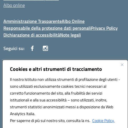
Albo online
Amministrazione Trasparente
Albo Online
Responsabile della protezione dati personali
Privacy Policy
Dichiarazione di accessibilità
Note legali
Seguici su:
Indirizzo:
Cookies e altri strumenti di tracciamento
Corso Vittorio Emanuele, 27 90133 - Palermo
Centralino:
+39091585089
Email:
pais03600r@istruzione.it
Il nostro Istituto non utilizza strumenti di profilazione degli utenti -
Posta elettronica certificata (PEC):
pais03600r@pec.istruzione.it
sono utilizzati esclusivamente cookies tecnici necessari al
Codice fiscale: 97308550827
corretto funzionamento del sito, alla fruibilità dei servizi
Codice meccanografico:
PAIS03600R
istituzionali e alla sua accessibilità – sono utilizzati, inoltre,
strumenti statistici anonimizzati messi a disposizione da Web
Analytics Italia.
Hosting & Powered by 3D Solution S.r.l.
Per saperne di più sul nostro sito, consulta la ns.
Cookie Policy.
Concept & Design by Designers Italia