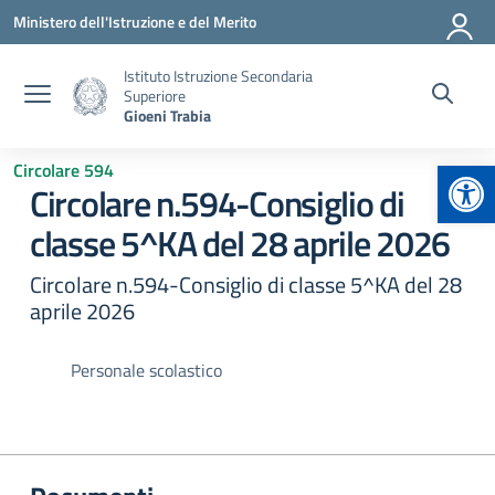
Vai ai contenuti
Vai al menu di navigazione
Vai al footer
Ministero dell'Istruzione e del Merito
Istituto Istruzione Secondaria
Superiore
Gioeni Trabia
Apr
Circolare 594
Circolare n.594-Consiglio di
classe 5^KA del 28 aprile 2026
Circolare n.594-Consiglio di classe 5^KA del 28
aprile 2026
Personale scolastico