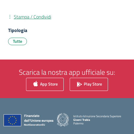
Stampa / Condividi
Tipologia
Tutte
Scarica la nostra app ufficiale su:
App Store
Play Store
Istituto Istruzione Secondaria Superiore
Gioeni Trabia
Palermo
— Visita la pagina iniziale della scuola