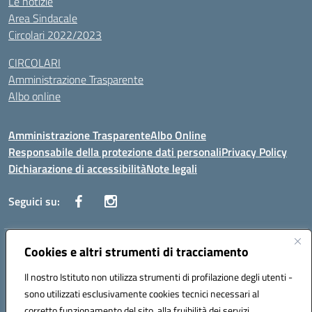
Le notizie
Area Sindacale
Circolari 2022/2023
CIRCOLARI
Amministrazione Trasparente
Albo online
Amministrazione Trasparente
Albo Online
Responsabile della protezione dati personali
Privacy Policy
Dichiarazione di accessibilità
Note legali
Seguici su:
Indirizzo:
Cookies e altri strumenti di tracciamento
Corso Vittorio Emanuele, 27 90133 - Palermo
Centralino:
+39091585089
Email:
pais03600r@istruzione.it
Il nostro Istituto non utilizza strumenti di profilazione degli utenti -
Posta elettronica certificata (PEC):
pais03600r@pec.istruzione.it
sono utilizzati esclusivamente cookies tecnici necessari al
Codice fiscale: 97308550827
corretto funzionamento del sito, alla fruibilità dei servizi