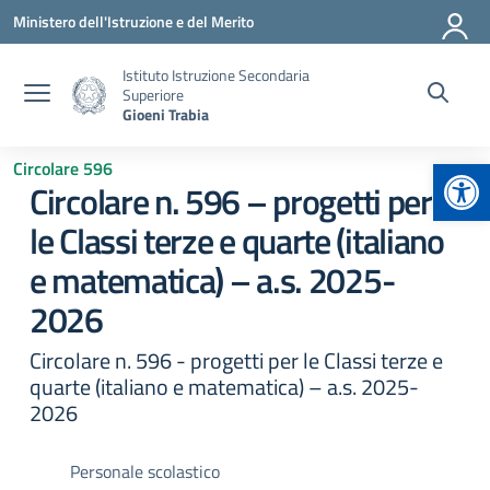
Vai ai contenuti
Vai al menu di navigazione
Vai al footer
Ministero dell'Istruzione e del Merito
Istituto Istruzione Secondaria
Superiore
Gioeni Trabia
Apr
Circolare 596
Circolare n. 596 – progetti per
le Classi terze e quarte (italiano
e matematica) – a.s. 2025-
2026
Circolare n. 596 - progetti per le Classi terze e
quarte (italiano e matematica) – a.s. 2025-
2026
Personale scolastico