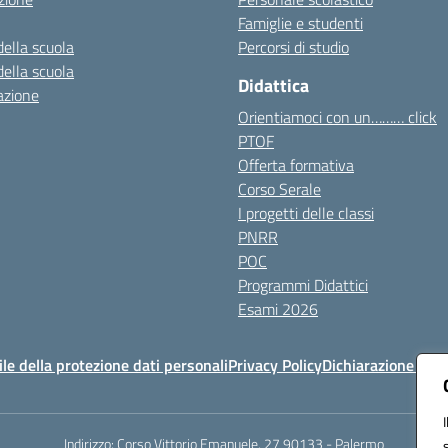
Famiglie e studenti
della scuola
Percorsi di studio
della scuola
Didattica
azione
Orientiamoci con un……… click
PTOF
Offerta formativa
Corso Serale
I progetti delle classi
PNRR
POC
Programmi Didattici
Esami 2026
e della protezione dati personali
Privacy Policy
Dichiarazione di ac
Indirizzo:
Corso Vittorio Emanuele, 27 90133 - Palermo