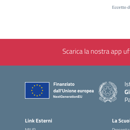
Eccetto d
Scarica la nostra app uff
Is
Gi
P
— 
Link Esterni
La Scuo
MIUR
Presenta