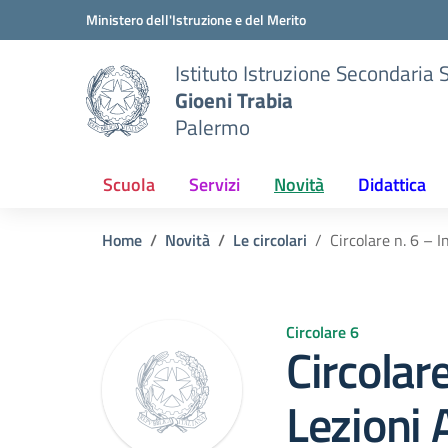
Vai ai contenuti
Vai al menu di navigazione
Vai al footer
Ministero dell'Istruzione e del Merito
Istituto Istruzione Secondaria 
Gioeni Trabia
Palermo
Scuola
Servizi
Novità
Didattica
Home
Novità
Le circolari
Circolare n. 6 – 
Circolare 6
Circolare
Lezioni