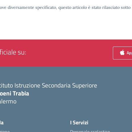
ove diversamente specificato, questo articolo è stato rilasciato sott
iciale su:
App
tituto Istruzione Secondaria Superiore
oeni Trabia
alermo
Visita la pagina iniziale della scuola
la
I Servizi
zione
Personale scolastico