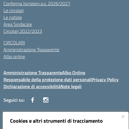
Conferma Iscrizioni a.s. 2026/2027
Le circolari
Le notizie
Area Sindacale
Circolari 2022/2023
CIRCOLARI
Amministrazione Trasparente
Albo online
Amministrazione Trasparente
Albo Online
Responsabile della protezione dati personali
Privacy Policy
Dichiarazione di accessibilità
Note legali
Seguici su:
Indirizzo:
Cookies e altri strumenti di tracciamento
Corso Vittorio Emanuele, 27 90133 - Palermo
Centralino:
+39091585089
Email:
pais03600r@istruzione.it