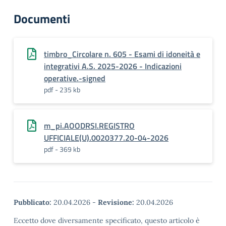
Documenti
timbro_Circolare n. 605 - Esami di idoneità e
integrativi A.S. 2025-2026 - Indicazioni
operative.-signed
pdf - 235 kb
m_pi.AOODRSI.REGISTRO
UFFICIALE(U).0020377.20-04-2026
pdf - 369 kb
Pubblicato:
20.04.2026
-
Revisione:
20.04.2026
Eccetto dove diversamente specificato, questo articolo è