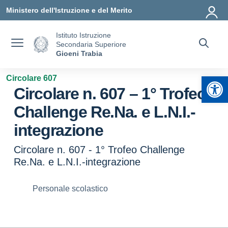
Vai ai contenuti
Vai al menu di navigazione
Vai al footer
Ministero dell'Istruzione e del Merito
Istituto Istruzione
Secondaria Superiore
Gioeni Trabia
Apr
Circolare 607
Circolare n. 607 – 1° Trofeo
Challenge Re.Na. e L.N.I.-
integrazione
Circolare n. 607 - 1° Trofeo Challenge
Re.Na. e L.N.I.-integrazione
Personale scolastico