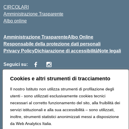
CIRCOLARI
Amministrazione Trasparente
Albo online
Amministrazione Trasparente
Albo Online
Responsabile della protezione dati personali
Privacy Policy
Dichiarazione di accessibilità
Note legali
Seguici su:
Cookies e altri strumenti di tracciamento
Indirizzo:
Corso Vittorio Emanuele, 27 90133 - Palermo
Il nostro Istituto non utilizza strumenti di profilazione degli
Centralino:
+39091585089
Email:
pais03600r@istruzione.it
utenti - sono utilizzati esclusivamente cookies tecnici
Posta elettronica certificata (PEC):
pais03600r@pec.istruzione.it
necessari al corretto funzionamento del sito, alla fruibilità dei
Codice fiscale: 97308550827
servizi istituzionali e alla sua accessibilità – sono utilizzati,
Codice meccanografico:
PAIS03600R
inoltre, strumenti statistici anonimizzati messi a disposizione
da Web Analytics Italia.