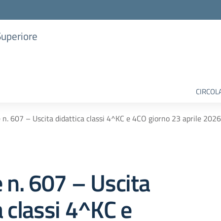
Superiore
CIRCOL
e n. 607 – Uscita didattica classi 4^KC e 4CO giorno 23 aprile 2026
e n. 607 – Uscita
a classi 4^KC e