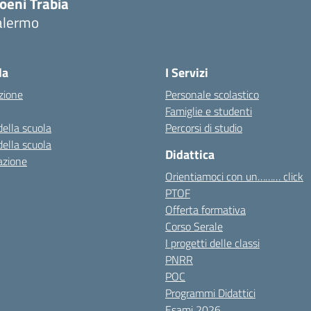
oeni Trabia
alermo
Visita la pagina iniziale della scuola
la
I Servizi
zione
Personale scolastico
Famiglie e studenti
della scuola
Percorsi di studio
della scuola
Didattica
azione
Orientiamoci con un……… click
PTOF
Offerta formativa
Corso Serale
I progetti delle classi
PNRR
POC
Programmi Didattici
Esami 2026