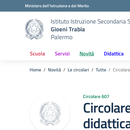
Vai ai contenuti
Vai al menu di navigazione
Vai al footer
Ministero dell'Istruzione e del Merito
Istituto Istruzione Secondaria 
Gioeni Trabia
Palermo
Scuola
Servizi
Novità
Didattica
Home
Novità
Le circolari
Tutte
Circolar
Circolare 607
Circolar
didattic