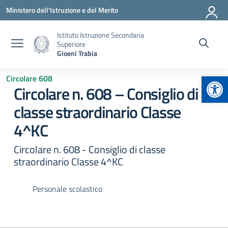
Vai ai contenuti
Vai al menu di navigazione
Vai al footer
Ministero dell'Istruzione e del Merito
Istituto Istruzione Secondaria
Superiore
Gioeni Trabia
Apr
Circolare 608
Circolare n. 608 – Consiglio di
classe straordinario Classe
4^KC
Circolare n. 608 - Consiglio di classe
straordinario Classe 4^KC
Personale scolastico