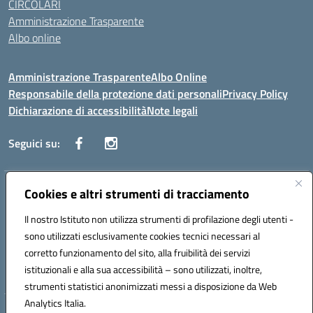
CIRCOLARI
Amministrazione Trasparente
Albo online
Amministrazione Trasparente
Albo Online
Responsabile della protezione dati personali
Privacy Policy
Dichiarazione di accessibilità
Note legali
Seguici su:
Indirizzo:
Cookies e altri strumenti di tracciamento
Corso Vittorio Emanuele, 27 90133 - Palermo
Centralino:
+39091585089
Email:
pais03600r@istruzione.it
Il nostro Istituto non utilizza strumenti di profilazione degli utenti -
Posta elettronica certificata (PEC):
pais03600r@pec.istruzione.it
sono utilizzati esclusivamente cookies tecnici necessari al
Codice fiscale: 97308550827
corretto funzionamento del sito, alla fruibilità dei servizi
Codice meccanografico:
PAIS03600R
istituzionali e alla sua accessibilità – sono utilizzati, inoltre,
strumenti statistici anonimizzati messi a disposizione da Web
Analytics Italia.