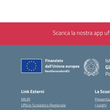
Scarica la nostra app uff
Is
Gi
P
— 
Link Esterni
La Scuo
MIUR
Presenta
Ufficio Scolastico Regionale
I luoghi