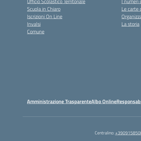
Ufficio Scolastico Territoriale
I numeri 
Scuola in Chiaro
Le carte 
Iscrizioni On Line
Organizz
Invalsi
La storia
Comune
Amministrazione Trasparente
Albo Online
Responsabil
Centralino:
+390915850