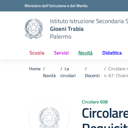
Vai ai contenuti
Vai al menu di navigazione
Vai al footer
Ministero dell'Istruzione e del Merito
Istituto Istruzione Secondaria 
Gioeni Trabia
Palermo
Scuola
Servizi
Novità
Didattica
Home
Le
Circolare 
Novità
circolari
Docenti
n. 67. Chiar
Circolare 608
Circolar