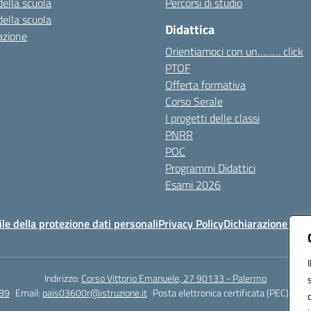
della scuola
Percorsi di studio
della scuola
Didattica
azione
Orientiamoci con un……… click
PTOF
Offerta formativa
Corso Serale
I progetti delle classi
PNRR
POC
Programmi Didattici
Esami 2026
e della protezione dati personali
Privacy Policy
Dichiarazione di ac
Indirizzo:
Corso Vittorio Emanuele, 27 90133 - Palermo
89
Email:
pais03600r@istruzione.it
Posta elettronica certificata (PEC):
pais