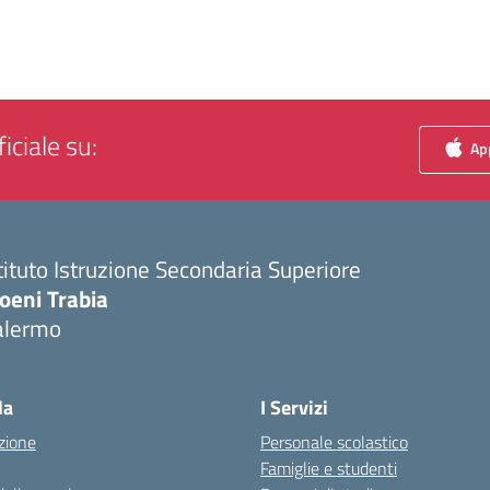
iciale su:
App
tituto Istruzione Secondaria Superiore
oeni Trabia
alermo
Visita la pagina iniziale della scuola
la
I Servizi
zione
Personale scolastico
Famiglie e studenti