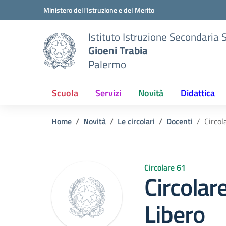
Vai ai contenuti
Vai al menu di navigazione
Vai al footer
Ministero dell'Istruzione e del Merito
Istituto Istruzione Secondaria 
Gioeni Trabia
Palermo
Scuola
Servizi
Novità
Didattica
Home
Novità
Le circolari
Docenti
Circol
Circolare 61
Circolar
Libero