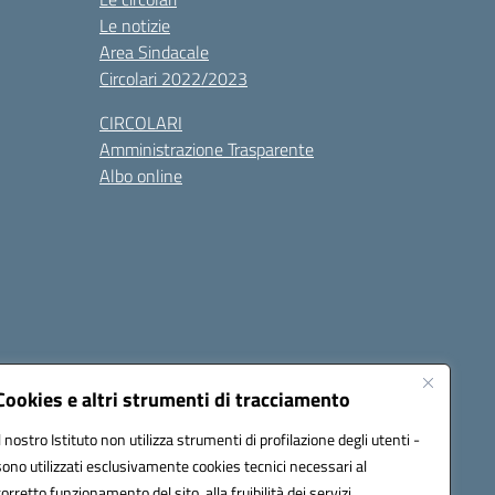
Le notizie
Area Sindacale
Circolari 2022/2023
CIRCOLARI
Amministrazione Trasparente
Albo online
cessibilità
Note legali
Seguici su:
Cookies e altri strumenti di tracciamento
Il nostro Istituto non utilizza strumenti di profilazione degli utenti -
sono utilizzati esclusivamente cookies tecnici necessari al
03600r@pec.istruzione.it
corretto funzionamento del sito, alla fruibilità dei servizi