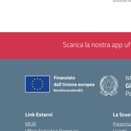
Eccetto d
Scarica la nostra app uff
Is
Gi
P
— 
Link Esterni
La Scuo
MIUR
Presenta
Ufficio Scolastico Regionale
I luoghi