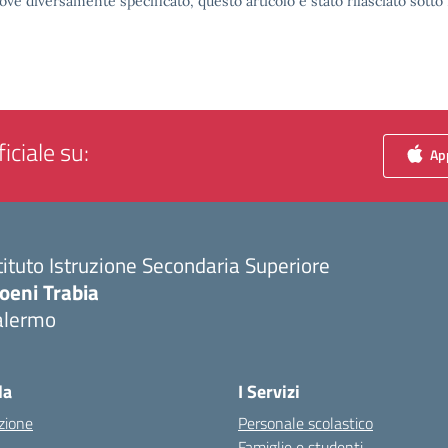
ove diversamente specificato, questo articolo è stato rilasciato sott
iciale su:
App
tituto Istruzione Secondaria Superiore
oeni Trabia
alermo
Visita la pagina iniziale della scuola
la
I Servizi
zione
Personale scolastico
Famiglie e studenti