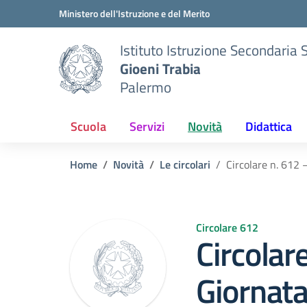
Vai ai contenuti
Vai al menu di navigazione
Vai al footer
Ministero dell'Istruzione e del Merito
Istituto Istruzione Secondaria 
Gioeni Trabia
Palermo
Scuola
Servizi
Novità
Didattica
Home
Novità
Le circolari
Circolare n. 612 
Circolare 612
Circolar
Giornata