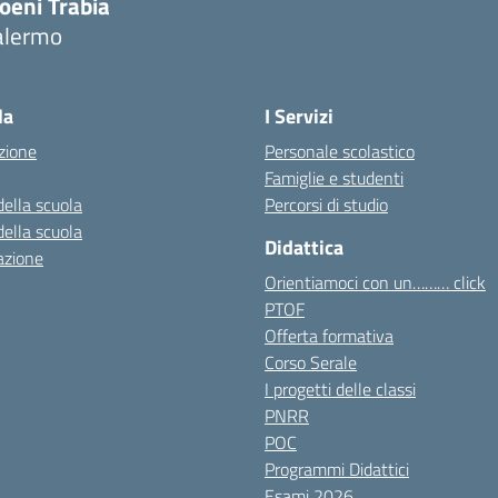
oeni Trabia
alermo
Visita la pagina iniziale della scuola
la
I Servizi
zione
Personale scolastico
Famiglie e studenti
della scuola
Percorsi di studio
della scuola
Didattica
azione
Orientiamoci con un……… click
PTOF
Offerta formativa
Corso Serale
I progetti delle classi
PNRR
POC
Programmi Didattici
Esami 2026