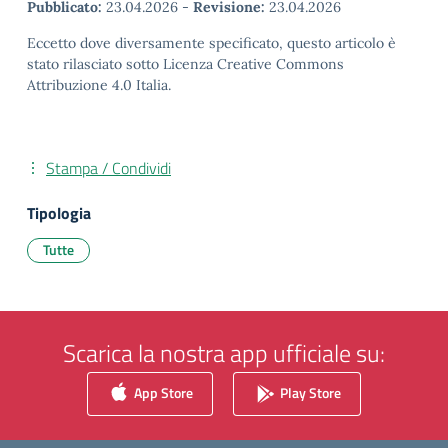
Pubblicato:
23.04.2026
-
Revisione:
23.04.2026
Eccetto dove diversamente specificato, questo articolo è
stato rilasciato sotto Licenza Creative Commons
Attribuzione 4.0 Italia.
Stampa / Condividi
Tipologia
Tutte
Scarica la nostra app ufficiale su:
App Store
Play Store