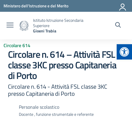
Vai ai contenuti
Vai al menu di navigazione
Vai al footer
Ministero dell'Istruzione e del Merito
Istituto Istruzione Secondaria
Superiore
Gioeni Trabia
Apr
Circolare 614
Circolare n. 614 – Attività FSL
classe 3KC presso Capitaneria
di Porto
Circolare n. 614 - Attività FSL classe 3KC
presso Capitaneria di Porto
Personale scolastico
Docente , funzione strumentale e referente