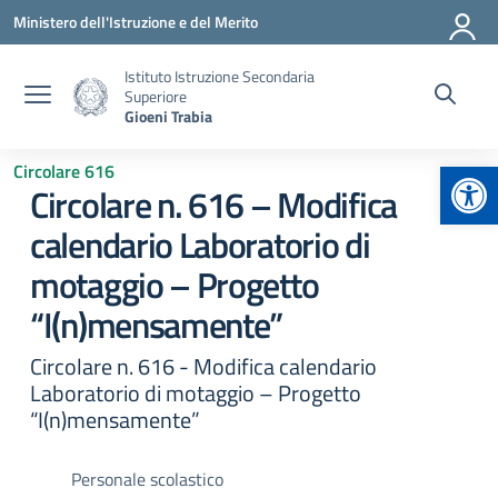
Vai ai contenuti
Vai al menu di navigazione
Vai al footer
Ministero dell'Istruzione e del Merito
Istituto Istruzione Secondaria
Superiore
Gioeni Trabia
Apr
Circolare 616
Circolare n. 616 – Modifica
calendario Laboratorio di
motaggio – Progetto
“I(n)mensamente”
Circolare n. 616 - Modifica calendario
Laboratorio di motaggio – Progetto
“I(n)mensamente”
Personale scolastico