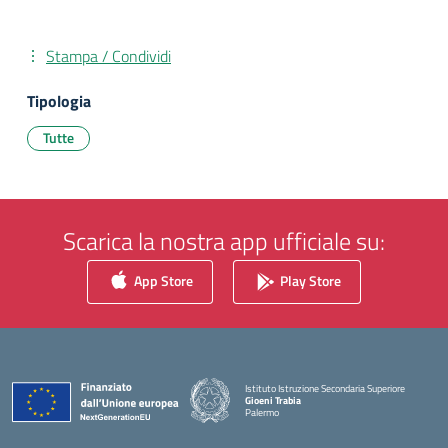
Stampa / Condividi
Tipologia
Tutte
Scarica la nostra app ufficiale su:
App Store
Play Store
Istituto Istruzione Secondaria Superiore
Gioeni Trabia
Palermo
— Visita la pagina iniziale della scuola