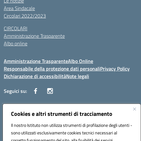
Le notizie
Area Sindacale
Circolari 2022/2023
CIRCOLARI
Amministrazione Trasparente
Albo online
Amministrazione Trasparente
Albo Online
Responsabile della protezione dati personali
Privacy Policy
Dichiarazione di accessibilità
Note legali
Seguici su:
Indirizzo:
Cookies e altri strumenti di tracciamento
Corso Vittorio Emanuele, 27 90133 - Palermo
Centralino:
+39091585089
Email:
pais03600r@istruzione.it
Il nostro Istituto non utilizza strumenti di profilazione degli utenti -
Posta elettronica certificata (PEC):
pais03600r@pec.istruzione.it
sono utilizzati esclusivamente cookies tecnici necessari al
Codice fiscale: 97308550827
corretto funzionamento del sito, alla fruibilità dei servizi