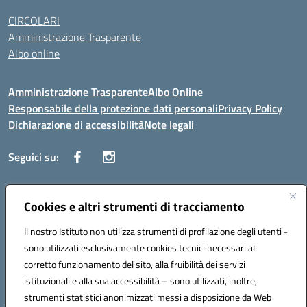
CIRCOLARI
Amministrazione Trasparente
Albo online
Amministrazione Trasparente
Albo Online
Responsabile della protezione dati personali
Privacy Policy
Dichiarazione di accessibilità
Note legali
Seguici su:
Indirizzo:
Cookies e altri strumenti di tracciamento
Corso Vittorio Emanuele, 27 90133 - Palermo
Centralino:
+39091585089
Email:
pais03600r@istruzione.it
Il nostro Istituto non utilizza strumenti di profilazione degli utenti -
Posta elettronica certificata (PEC):
pais03600r@pec.istruzione.it
sono utilizzati esclusivamente cookies tecnici necessari al
Codice fiscale: 97308550827
corretto funzionamento del sito, alla fruibilità dei servizi
Codice meccanografico:
PAIS03600R
istituzionali e alla sua accessibilità – sono utilizzati, inoltre,
strumenti statistici anonimizzati messi a disposizione da Web