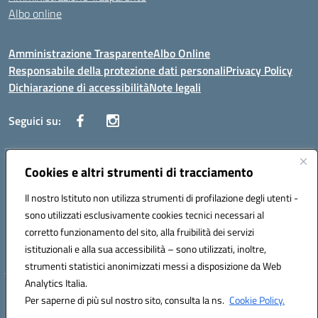
Albo online
Amministrazione Trasparente
Albo Online
Responsabile della protezione dati personali
Privacy Policy
Dichiarazione di accessibilità
Note legali
Seguici su:
Indirizzo:
Cookies e altri strumenti di tracciamento
Corso Vittorio Emanuele, 27 90133 - Palermo
Centralino:
+39091585089
Email:
pais03600r@istruzione.it
Il nostro Istituto non utilizza strumenti di profilazione degli utenti -
Posta elettronica certificata (PEC):
pais03600r@pec.istruzione.it
sono utilizzati esclusivamente cookies tecnici necessari al
Codice fiscale: 97308550827
corretto funzionamento del sito, alla fruibilità dei servizi
Codice meccanografico:
PAIS03600R
istituzionali e alla sua accessibilità – sono utilizzati, inoltre,
strumenti statistici anonimizzati messi a disposizione da Web
Analytics Italia.
Hosting & Powered by 3D Solution S.r.l.
Per saperne di più sul nostro sito, consulta la ns.
Cookie Policy.
Concept & Design by Designers Italia