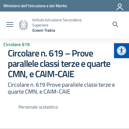
Vai ai contenuti
Vai al menu di navigazione
Vai al footer
Ministero dell'Istruzione e del Merito
Istituto Istruzione Secondaria
Superiore
Gioeni Trabia
Apr
Circolare 619
Circolare n. 619 – Prove
parallele classi terze e quarte
CMN, e CAIM-CAIE
Circolare n. 619 Prove parallele classi terze e
quarte CMN, e CAIM-CAIE
Personale scolastico