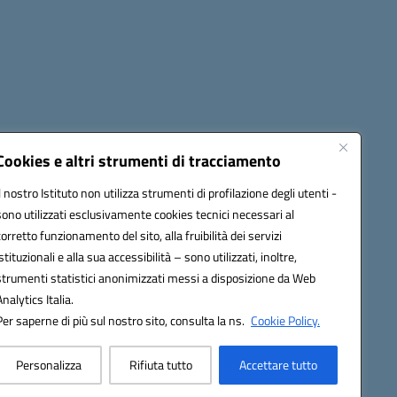
cessibilità
Note legali
Seguici su:
Cookies e altri strumenti di tracciamento
Il nostro Istituto non utilizza strumenti di profilazione degli utenti -
sono utilizzati esclusivamente cookies tecnici necessari al
03600r@pec.istruzione.it
corretto funzionamento del sito, alla fruibilità dei servizi
istituzionali e alla sua accessibilità – sono utilizzati, inoltre,
strumenti statistici anonimizzati messi a disposizione da Web
Analytics Italia.
Per saperne di più sul nostro sito, consulta la ns.
Cookie Policy.
Personalizza
Rifiuta tutto
Accettare tutto