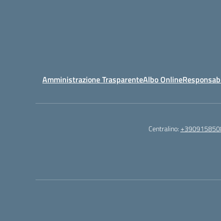
Amministrazione Trasparente
Albo Online
Responsabil
Centralino:
+390915850