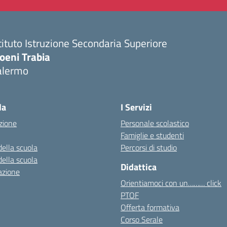
tituto Istruzione Secondaria Superiore
oeni Trabia
alermo
Visita la pagina iniziale della scuola
la
I Servizi
zione
Personale scolastico
Famiglie e studenti
della scuola
Percorsi di studio
della scuola
Didattica
azione
Orientiamoci con un……… click
PTOF
Offerta formativa
Corso Serale