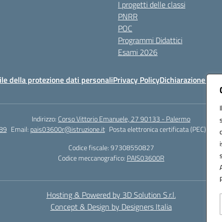
I progetti delle classi
PNRR
POC
Programmi Didattici
Esami 2026
e della protezione dati personali
Privacy Policy
Dichiarazione di ac
Indirizzo:
Corso Vittorio Emanuele, 27 90133 - Palermo
89
Email:
pais03600r@istruzione.it
Posta elettronica certificata (PEC):
pais
Codice fiscale: 97308550827
Codice meccanografico:
PAIS03600R
Hosting & Powered by 3D Solution S.r.l.
Concept & Design by Designers Italia