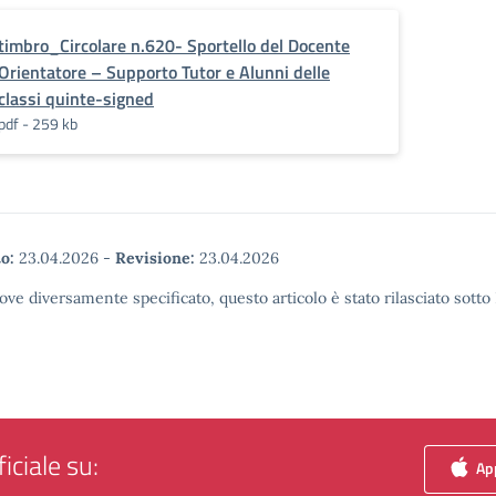
timbro_Circolare n.620- Sportello del Docente
Orientatore – Supporto Tutor e Alunni delle
classi quinte-signed
pdf - 259 kb
o:
23.04.2026
-
Revisione:
23.04.2026
ove diversamente specificato, questo articolo è stato rilasciato sott
iciale su:
App