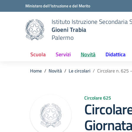
Vai ai contenuti
Vai al menu di navigazione
Vai al footer
Ministero dell'Istruzione e del Merito
Istituto Istruzione Secondaria 
Gioeni Trabia
Palermo
Scuola
Servizi
Novità
Didattica
Home
Novità
Le circolari
Circolare n. 625 
Circolare 625
Circolar
Giornata