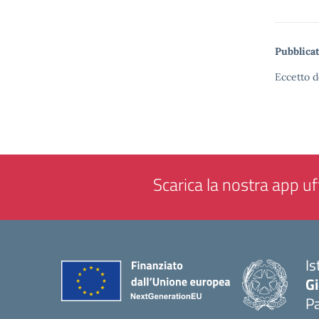
Pubblicat
Eccetto d
Scarica la nostra app uff
Is
Gi
P