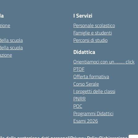
Visita la pagina iniziale della scuola
la
I Servizi
zione
Personale scolastico
Famiglie e studenti
della scuola
Percorsi di studio
della scuola
Didattica
azione
Orientiamoci con un……… click
PTOF
Offerta formativa
Corso Serale
I progetti delle classi
PNRR
POC
Programmi Didattici
Esami 2026